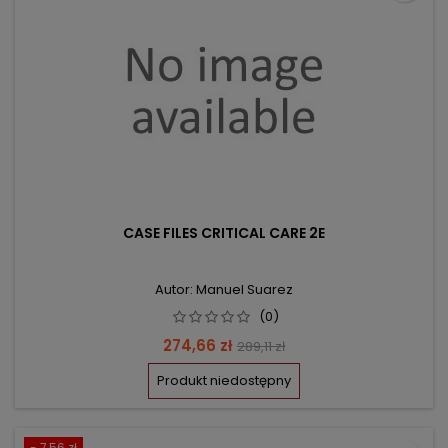
CASE FILES CRITICAL CARE 2E
Autor: Manuel Suarez
(0)
Cena
Cena
274,66 zł
289,11 zł
podstawowa
Produkt niedostępny
- 7,56 zł