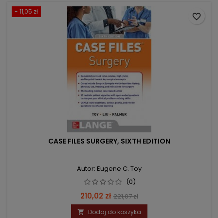
- 11,05 zł
favorite_border
CASE FILES SURGERY, SIXTH EDITION
Autor: Eugene C. Toy
(0)
Cena
Cena
210,02 zł
221,07 zł
podstawowa
Dodaj do koszyka
