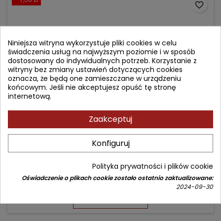
favorite_border
Niniejsza witryna wykorzystuje pliki cookies w celu
świadczenia usług na najwyższym poziomie i w sposób
dostosowany do indywidualnych potrzeb. Korzystanie z
witryny bez zmiany ustawień dotyczących cookies
oznacza, że będą one zamieszczane w urządzeniu
końcowym. Jeśli nie akceptujesz opuść tę stronę
internetową.
Zaakceptuj
CASE FILES EMERGENCY MEDICINE 4E (IE)
Konfiguruj
Autor: Barry Simon
Polityka prywatności i plików cookie
(0)
Oświadczenie o plikach cookie zostało ostatnio zaktualizowane:
Cena
Cena
143,58 zł
151,14 zł
2024-09-30
podstawowa
Produkt niedostępny