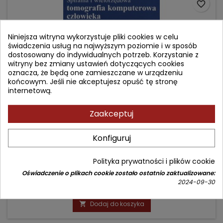
favorite_border
Niniejsza witryna wykorzystuje pliki cookies w celu
świadczenia usług na najwyższym poziomie i w sposób
dostosowany do indywidualnych potrzeb. Korzystanie z
witryny bez zmiany ustawień dotyczących cookies
oznacza, że będą one zamieszczane w urządzeniu
końcowym. Jeśli nie akceptujesz opuść tę stronę
internetową.
Zaakceptuj
SPIRALNA I WIELORZĘDOWA TOMOGRAFIA
Konfiguruj
KOMPUTEROWA CZŁOWIEKA
Autor: Mathias Prokop
Polityka prywatności i plików cookie
(0)
Oświadczenie o plikach cookie zostało ostatnio zaktualizowane:
2024-09-30
Cena
499,90 zł
Dodaj do koszyka
