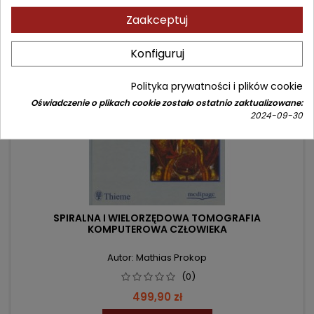
Zaakceptuj
favorite_border
Konfiguruj
Polityka prywatności i plików cookie
Oświadczenie o plikach cookie zostało ostatnio zaktualizowane:
2024-09-30
SPIRALNA I WIELORZĘDOWA TOMOGRAFIA
KOMPUTEROWA CZŁOWIEKA
Autor: Mathias Prokop
(0)
Cena
499,90 zł