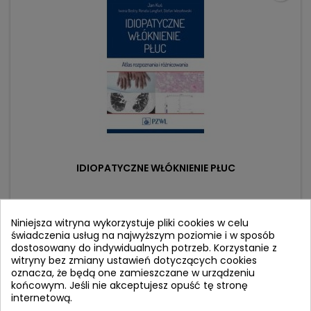
IDIOPATYCZNE WŁÓKNIENIE PŁUC
Autor: Jan Kuś
Niniejsza witryna wykorzystuje pliki cookies w celu
(0)
świadczenia usług na najwyższym poziomie i w sposób
Atlas rozpoznawania i leczenia
dostosowany do indywidualnych potrzeb. Korzystanie z
witryny bez zmiany ustawień dotyczących cookies
Cena
Cena
96,90 zł
114,00 zł
oznacza, że będą one zamieszczane w urządzeniu
końcowym. Jeśli nie akceptujesz opuść tę stronę
podstawowa
Produkt niedostępny
internetową.