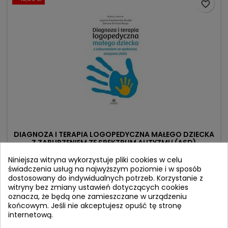
favorite_border
DIAGNOZA I TERAPIA LOGOPEDYCZNA MAŁEGO DZIECKA
Z ZABURZENIEM ZE SPEKTRUM AUTYZMU (ASD)
Niniejsza witryna wykorzystuje pliki cookies w celu
Autor: Joanna Kwasiborska-Dudek
świadczenia usług na najwyższym poziomie i w sposób
(0)
dostosowany do indywidualnych potrzeb. Korzystanie z
witryny bez zmiany ustawień dotyczących cookies
Cena
Cena
74,90 zł
89,90 zł
oznacza, że będą one zamieszczane w urządzeniu
podstawowa
końcowym. Jeśli nie akceptujesz opuść tę stronę
Produkt niedostępny
internetową.