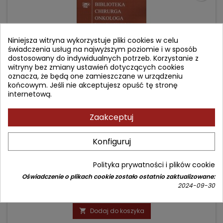
Niniejsza witryna wykorzystuje pliki cookies w celu
świadczenia usług na najwyższym poziomie i w sposób
dostosowany do indywidualnych potrzeb. Korzystanie z
witryny bez zmiany ustawień dotyczących cookies
oznacza, że będą one zamieszczane w urządzeniu
końcowym. Jeśli nie akceptujesz opuść tę stronę
internetową.
Zaakceptuj
NOWOTWORY PO PRZESZCZEPIENIU NARZĄDÓW
Konfiguruj
Autor: Arkadiusz Jeziorski
(0)
Polityka prywatności i plików cookie
Biblioteka Chirurga Onkologa (Tom 19)
Oświadczenie o plikach cookie zostało ostatnio zaktualizowane:
2024-09-30
Cena
Cena
144,90 zł
180,00 zł
podstawowa
Dodaj do koszyka
