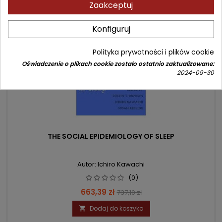
Zaakceptuj
- 73,71 zł
favorite_border
Konfiguruj
Polityka prywatności i plików cookie
Oświadczenie o plikach cookie zostało ostatnio zaktualizowane:
2024-09-30
THE SOCIAL EPIDEMIOLOGY OF SLEEP
Autor: Ichiro Kawachi
(0)
Cena
Cena
663,39 zł
737,10 zł
podstawowa
Dodaj do koszyka
