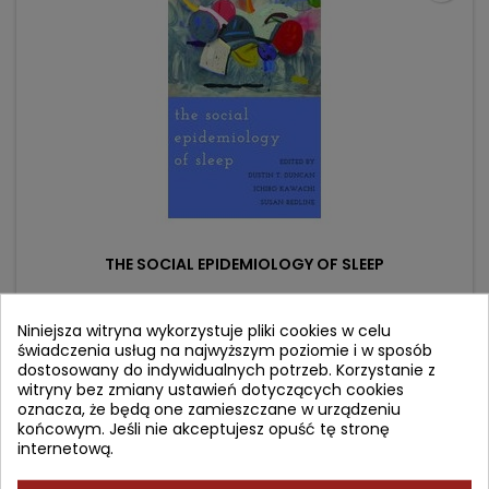
THE SOCIAL EPIDEMIOLOGY OF SLEEP
Autor: Ichiro Kawachi
Niniejsza witryna wykorzystuje pliki cookies w celu
świadczenia usług na najwyższym poziomie i w sposób
(0)
dostosowany do indywidualnych potrzeb. Korzystanie z
Cena
Cena
347,49 zł
386,10 zł
witryny bez zmiany ustawień dotyczących cookies
oznacza, że będą one zamieszczane w urządzeniu
podstawowa
Dodaj do koszyka

końcowym. Jeśli nie akceptujesz opuść tę stronę
internetową.