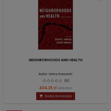
NEIGHBORHOODS AND HEALTH
Autor: Ichiro Kawachi
(0)
Cena
Cena
404,35 zł
449,28 zł
podstawowa
Dodaj do koszyka
