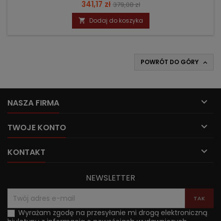
Cena
Cena
341,17 zł
379,08 zł
podstawowa
Dodaj do koszyka

POWRÓT DO GÓRY


NASZA FIRMA

TWOJE KONTO

KONTAKT
NEWSLETTER
Wyrażam zgodę na przesyłanie mi drogą elektroniczną