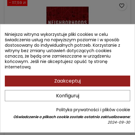
- 117,59 zł
favorite_border
Niniejsza witryna wykorzystuje pliki cookies w celu
świadczenia usług na najwyższym poziomie i w sposób
dostosowany do indywidualnych potrzeb. Korzystanie z
witryny bez zmiany ustawień dotyczących cookies
oznacza, że będą one zamieszczane w urządzeniu
końcowym. Jeśli nie akceptujesz opuść tę stronę
internetową.
Zaakceptuj
NEIGHBORHOODS AND HEALTH
Konfiguruj
Autor: Ichiro Kawachi
(0)
Polityka prywatności i plików cookie
Cena
Cena
1 058,26 zł
Oświadczenie o plikach cookie zostało ostatnio zaktualizowane:
1 175,85 zł
2024-09-30
podstawowa
Dodaj do koszyka
