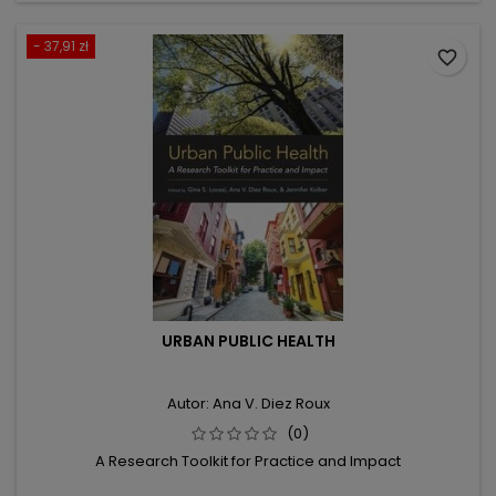
- 37,91 zł
favorite_border
URBAN PUBLIC HEALTH
Autor: Ana V. Diez Roux
(0)
A Research Toolkit for Practice and Impact