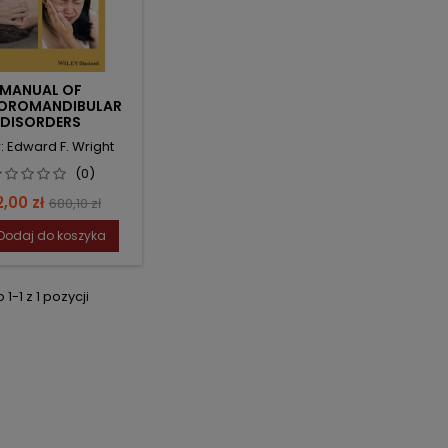
MANUAL OF
OROMANDIBULAR
DISORDERS
: Edward F. Wright
(0)
na
Cena
2,00 zł
680,10 zł
podstawowa
Dodaj do koszyka
1-1 z 1 pozycji