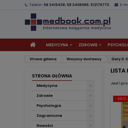
Telefon:
58 3415438; 58 3406065; 512176773
E-ma
D
(
U
Z
add_circle_outline
((
Mu
Na
MEDYCYNA
ZDROWIE
PSYCHOL
Strona główna
Wszyscy dostawcy
Gary D. 
LISTA
STRONA GŁÓWNA
Jest 1 pro
Medycyna
Zdrowie
- 68,10 
Psychologia
Zagraniczne
Nowości