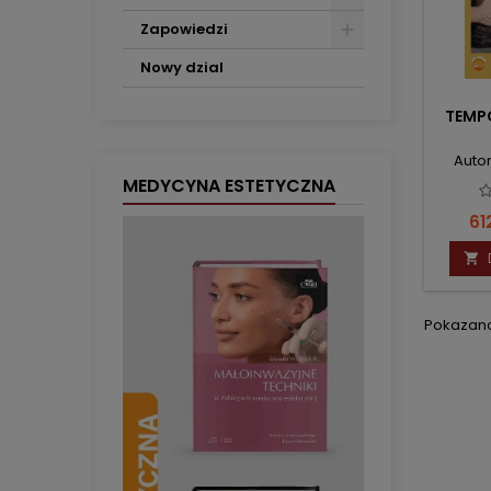
Zapowiedzi
Nowy dzial
TEMP
Autor
MEDYCYNA ESTETYCZNA
Ce
61

Pokazano 