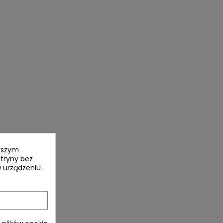
yższym
itryny bez
 urządzeniu