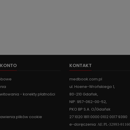
 KONTO
KONTAKT
obowe
medbook.com.pl
nia
ul. Hoene-Wrońskiego 1,
witowania - korekty płatności
80-210 Gdańsk,
NIP: 957-062-00-52,
PKO BP S.A. O/Gdańsk
tawienia plików cookie
27 1020 1811 0000 0102 0017 9390
e-doręczenia:
AE:PL-32993-9116