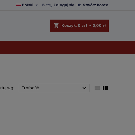

Polski
Witaj,
Zaloguj się
lub
Stwórz konto
×
×
×
×
shopping_cart
Koszyk:
0
szt. - 0,00 zł
)
ę
ń



rtuj wg:
Trafność