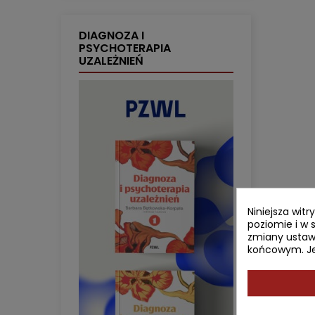
DIAGNOZA I
PSYCHOTERAPIA
UZALEŻNIEŃ
Niniejsza wit
poziomie i w 
zmiany ustaw
końcowym. Jeś