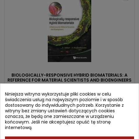
BIOLOGICALLY-RESPONSIVE HYBRID BIOMATERIALS: A
REFERENCE FOR MATERIAL SCIENTISTS AND BIOENGINEERS
Autor: Jabbari Esmaiel
Niniejsza witryna wykorzystuje pliki cookies w celu
świadczenia usług na najwyższym poziomie i w sposób
(0)
dostosowany do indywidualnych potrzeb. Korzystanie z
Cena
Cena
759,78 zł
844,20 zł
witryny bez zmiany ustawień dotyczących cookies
oznacza, że będą one zamieszczane w urządzeniu
podstawowa
Dodaj do koszyka

końcowym. Jeśli nie akceptujesz opuść tę stronę
internetową.