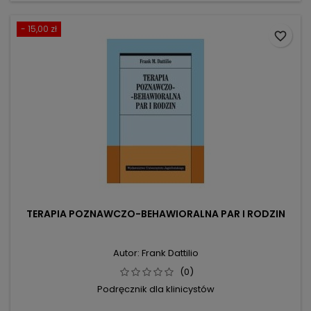
- 15,00 zł
favorite_border
TERAPIA POZNAWCZO-BEHAWIORALNA PAR I RODZIN
Autor: Frank Dattilio
(0)
Podręcznik dla klinicystów