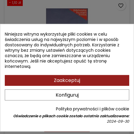
- 1,10 zł
favorite_border
Niniejsza witryna wykorzystuje pliki cookies w celu
świadczenia usług na najwyższym poziomie i w sposób
dostosowany do indywidualnych potrzeb. Korzystanie z
witryny bez zmiany ustawień dotyczących cookies
oznacza, że będą one zamieszczane w urządzeniu
końcowym. Jeśli nie akceptujesz opuść tę stronę
internetową.
Zaakceptuj
TERAPIA POZNAWCZA DLA PAR MAŁŻEŃSKICH
Konfiguruj
Autor: Frank Dattilio
(0)
Polityka prywatności i plików cookie
Cena
Cena
21,90 zł
Oświadczenie o plikach cookie zostało ostatnio zaktualizowane:
23,00 zł
2024-09-30
podstawowa
Produkt niedostępny