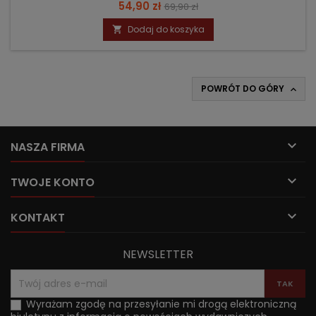
Cena
Cena
54,90 zł
69,90 zł
podstawowa
Dodaj do koszyka

POWRÓT DO GÓRY


NASZA FIRMA

TWOJE KONTO

KONTAKT
NEWSLETTER
Wyrażam zgodę na przesyłanie mi drogą elektroniczną