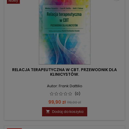
Nowy
RELACJA TERAPEUTYCZNA W CBT. PRZEWODNIK DLA
KLINICYSTÓW.
Autor: Frank Dattilio
(0)
Cena
Cena
99,90 zł
119,00 zł
podstawowa
Dodaj do koszyka
