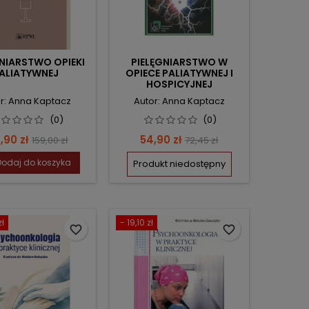
GNIARSTWO OPIEKI
PIELĘGNIARSTWO W
ALIATYWNEJ
OPIECE PALIATYWNEJ I
HOSPICYJNEJ
r: Anna Kaptacz
Autor: Anna Kaptacz
(0)
(0)
na
Cena
Cena
Cena
,90 zł
54,90 zł
159,00 zł
72,45 zł
podstawowa
podstawowa
Dodaj do koszyka
Produkt niedostępny
zł
- 19,10 zł
favorite_border
favorite_border