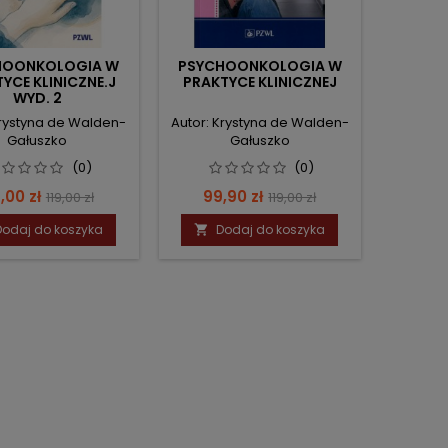
HOONKOLOGIA W
PSYCHOONKOLOGIA W
YCE KLINICZNE.J
PRAKTYCE KLINICZNEJ
WYD. 2
Krystyna de Walden-
Autor: Krystyna de Walden-
Gałuszko
Gałuszko
(0)
(0)
ena
Cena
Cena
Cena
,00 zł
99,90 zł
119,00 zł
119,00 zł
podstawowa
podstawowa
Dodaj do koszyka
Dodaj do koszyka
