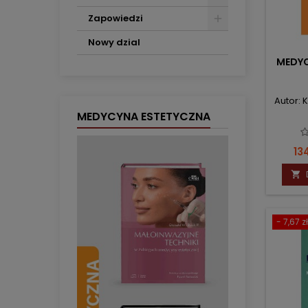
Zapowiedzi
Nowy dzial
MEDYC
Autor: 
MEDYCYNA ESTETYCZNA
Ce
13

- 7,67 zł