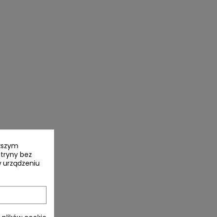
yższym
itryny bez
 urządzeniu