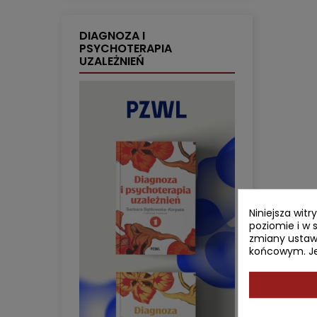
DIAGNOZA I
PSYCHOTERAPIA
UZALEŻNIEŃ
Niniejsza wit
poziomie i w 
zmiany ustaw
końcowym. Jeś