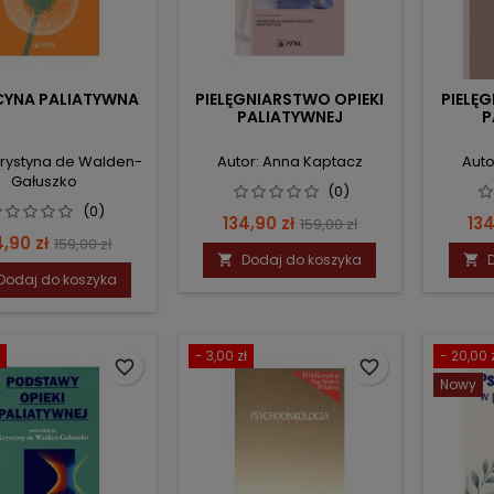
YNA PALIATYWNA
PIELĘGNIARSTWO OPIEKI
PIELĘ
PALIATYWNEJ
P
Krystyna de Walden-
Autor: Anna Kaptacz
Auto
Gałuszko
(0)
(0)
Cena
Cena
Ce
134,90 zł
134
159,00 zł
na
Cena
4,90 zł
159,00 zł
podstawowa
Dodaj do koszyka


podstawowa
Dodaj do koszyka
- 3,00 zł
- 20,00 
favorite_border
favorite_border
Nowy