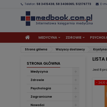
Telefon:
58 3415438; 58 3406065; 512176773
E-ma
D
(
U
Z
add_circle_outline
((
Mu
Na
MEDYCYNA
ZDROWIE
PSYCHOL
Strona główna
Wszyscy dostawcy
Krystyn
LISTA
STRONA GŁÓWNA
Jest 8 pr
Medycyna
Zdrowie
- 24,10 z
Psychologia
Zagraniczne
Nowości