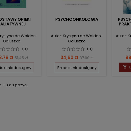
DSTAWY OPIEKI
PSYCHOONKOLOGIA
PSYC
PALIATYWNEJ
PRAKT
Krystyna de Walden-
Autor: Krystyna de Walden-
Autor: 
Gałuszko
Gałuszko
(0)
(0)
ena
Cena
Cena
Cena
C
3,78 zł
34,60 zł
99
51,45 zł
37,60 zł
podstawowa
podstawowa
dukt niedostępny
Produkt niedostępny

1-8 z 8 pozycji