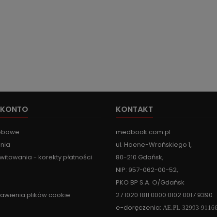
 KONTO
KONTAKT
obowe
medbook.com.pl
nia
ul. Hoene-Wrońskiego 1,
witowania - korekty płatności
80-210 Gdańsk,
NIP: 957-062-00-52,
PKO BP S.A. O/Gdańsk
tawienia plików cookie
27 1020 1811 0000 0102 0017 9390
e-doręczenia:
AE:PL-32993-9116