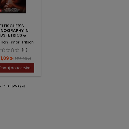
FLEISCHER'S
NOGRAPHY IN
BSTETRICS &
COLOGY, EIGHTH
: Ilan Timor-Tritsch
EDITION
(0)
na
Cena
61,09 zł
1 116,93 zł
podstawowa
Dodaj do koszyka
1-1 z 1 pozycji