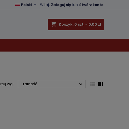

Polski
Witaj,
Zaloguj się
lub
Stwórz konto
×
×
×
×
shopping_cart
Koszyk:
0
szt. - 0,00 zł
)
ę
ń



rtuj wg:
Trafność