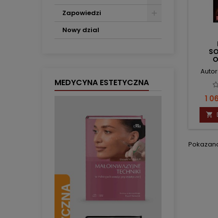
Zapowiedzi
Nowy dzial
SO
O
GYNE
Autor
MEDYCYNA ESTETYCZNA
Ce
1 0

Pokazano 