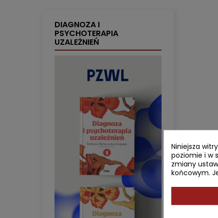
DIAGNOZA I
PSYCHOTERAPIA
UZALEŻNIEŃ
Niniejsza wit
poziomie i w 
zmiany ustaw
końcowym. Jeś