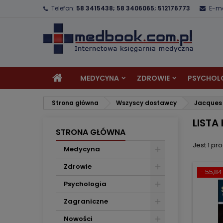
Telefon:
58 3415438; 58 3406065; 512176773
E-ma
D
(
U
Z
add_circle_outline
((
Mu
Na
MEDYCYNA
ZDROWIE
PSYCHOL
Strona główna
Wszyscy dostawcy
Jacques
LISTA
STRONA GŁÓWNA
Jest 1 pro
Medycyna
Zdrowie
- 55,84 
Psychologia
Zagraniczne
Nowości