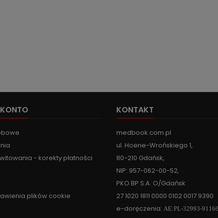
 KONTO
KONTAKT
obowe
medbook.com.pl
nia
ul. Hoene-Wrońskiego 1,
witowania - korekty płatności
80-210 Gdańsk,
NIP: 957-062-00-52,
PKO BP S.A. O/Gdańsk
tawienia plików cookie
27 1020 1811 0000 0102 0017 9390
e-doręczenia:
AE:PL-32993-9116