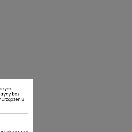
yższym
itryny bez
 urządzeniu