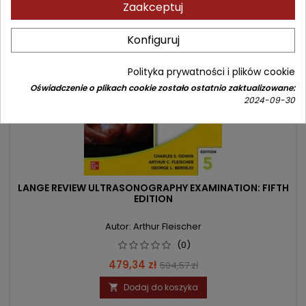
Zaakceptuj
- 25,23 zł
favorite_border
Konfiguruj
Polityka prywatności i plików cookie
Oświadczenie o plikach cookie zostało ostatnio zaktualizowane:
2024-09-30
LANGE REVIEW ULTRASONOGRAPHY EXAMINATION: FIFTH
EDITION
Autor: Arthur Fleischer
(0)
Cena
Cena
479,34 zł
504,57 zł
podstawowa
Dodaj do koszyka
