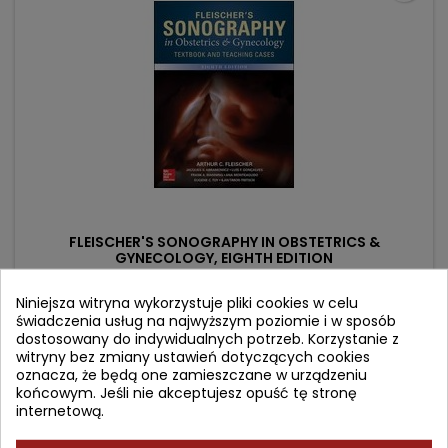
FLEISCHER'S SONOGRAPHY IN OBSTETRICS &
GYNECOLOGY, EIGHTH EDITION
Autor: Ilan Timor-Tritsch
Niniejsza witryna wykorzystuje pliki cookies w celu
świadczenia usług na najwyższym poziomie i w sposób
(0)
dostosowany do indywidualnych potrzeb. Korzystanie z
Cena
Cena
1 061,09 zł
1 116,93 zł
witryny bez zmiany ustawień dotyczących cookies
oznacza, że będą one zamieszczane w urządzeniu
podstawowa
Dodaj do koszyka

końcowym. Jeśli nie akceptujesz opuść tę stronę
internetową.