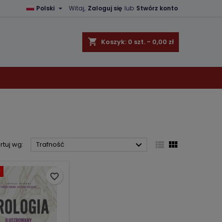

Polski
Witaj,
Zaloguj się
lub
Stwórz konto
×
×
×
×
shopping_cart
Koszyk:
0
szt. - 0,00 zł
)
ę
ń



rtuj wg:
Trafność
ł
favorite_border