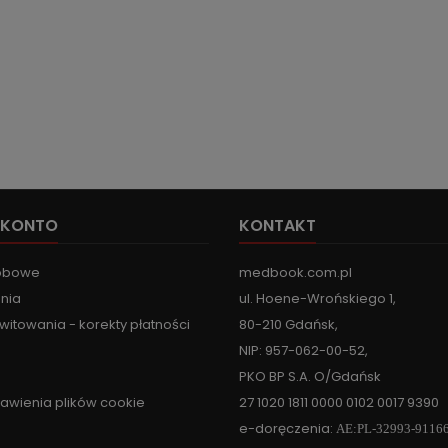
 KONTO
KONTAKT
obowe
medbook.com.pl
nia
ul. Hoene-Wrońskiego 1,
witowania - korekty płatności
80-210 Gdańsk,
NIP: 957-062-00-52,
PKO BP S.A. O/Gdańsk
tawienia plików cookie
27 1020 1811 0000 0102 0017 9390
e-doręczenia:
AE:PL-32993-9116