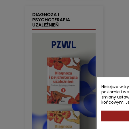
DIAGNOZA I
PSYCHOTERAPIA
UZALEŻNIEŃ
Niniejsza wit
poziomie i w 
zmiany ustaw
końcowym. Jeś