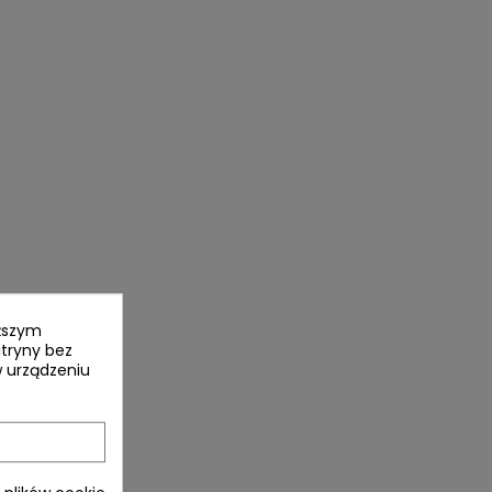
yższym
itryny bez
 urządzeniu