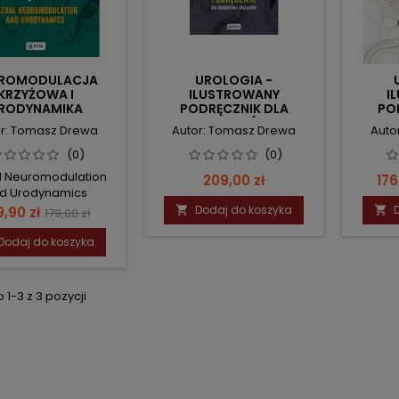
UROMODULACJA
UROLOGIA -
KRZYŻOWA I
ILUSTROWANY
I
RODYNAMIKA
PODRĘCZNIK DLA
PO
STUDENTÓW I
S
or: Tomasz Drewa
Autor: Tomasz Drewa
Auto
STAŻYSTÓW
(0)
(0)
l Neuromodulation
Cena
Ce
209,00 zł
176
d Urodynamics
na
Cena
Dodaj do koszyka
9,90 zł


179,00 zł
podstawowa
Dodaj do koszyka
1-3 z 3 pozycji