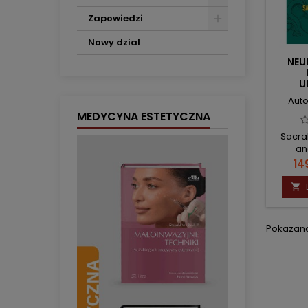
Zapowiedzi
Nowy dzial
NE
U
Aut
MEDYCYNA ESTETYCZNA
Sacra
an
Ce
14

Pokazano 