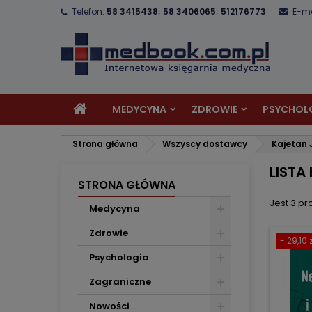
Telefon:
58 3415438; 58 3406065; 512176773
E-ma
D
(
U
Z
add_circle_outline
((
Mu
Na
MEDYCYNA
ZDROWIE
PSYCHOL
Strona główna
Wszyscy dostawcy
Kajetan 
LISTA
STRONA GŁÓWNA
Jest 3 pr
Medycyna
Zdrowie
- 29,10 z
Psychologia
Zagraniczne
Nowości