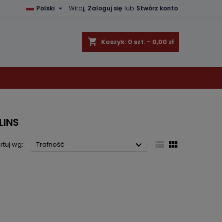

Polski
Witaj,
Zaloguj się
lub
Stwórz konto
×
×
×
×
shopping_cart
Koszyk:
0
szt. - 0,00 zł
)
ę
ń
LINS



rtuj wg:
Trafność