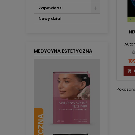
Zapowiedzi
Nowy dzial
N
Autor
MEDYCYNA ESTETYCZNA
Ce
189

Pokazano 