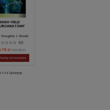
HIGH-YIELD
EUROANATOMY
: Douglas J. Gould
(0)
na
Cena
,79 zł
223,28 zł
podstawowa
Dodaj do koszyka
1-1 z 1 pozycji