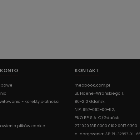
 KONTO
KONTAKT
obowe
medbook.com.pl
nia
ul. Hoene-Wrońskiego 1,
witowania - korekty płatności
80-210 Gdańsk,
NIP: 957-062-00-52,
PKO BP S.A. O/Gdańsk
tawienia plików cookie
27 1020 1811 0000 0102 0017 9390
e-doręczenia:
AE:PL-32993-9116