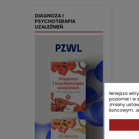
DIAGNOZA I
PSYCHOTERAPIA
UZALEŻNIEŃ
Niniejsza wit
poziomie i w 
zmiany ustaw
końcowym. Jeś