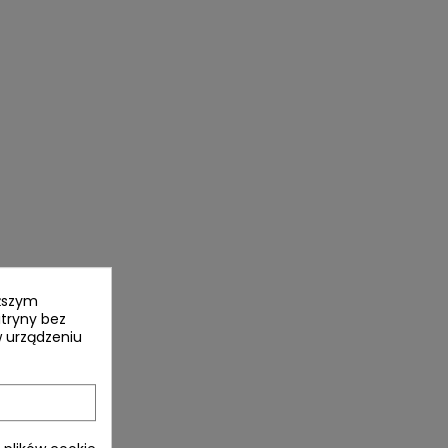
yższym
itryny bez
 urządzeniu