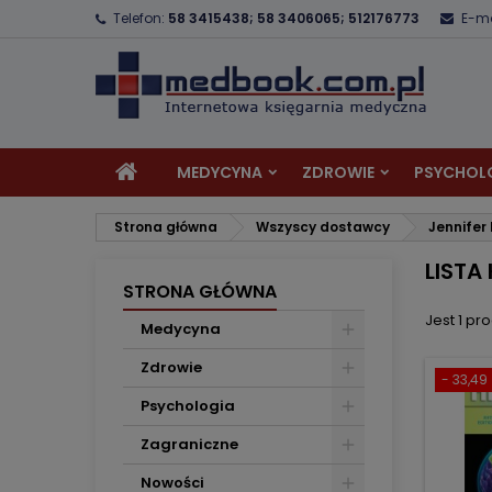
Telefon:
58 3415438; 58 3406065; 512176773
E-ma
D
(
U
Z
add_circle_outline
((
Mu
Na
MEDYCYNA
ZDROWIE
PSYCHOL
Strona główna
Wszyscy dostawcy
Jennifer 
LISTA
STRONA GŁÓWNA
Jest 1 pro
Medycyna
Zdrowie
- 33,49 
Psychologia
Zagraniczne
Nowości