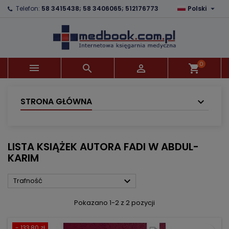

Telefon:
58 3415438; 58 3406065; 512176773
Polski
×
×
×
×
Dodaj do listy życzeń
((modalTitle))
Utwórz listę życzeń
Zaloguj się
Utwórz nową listę
add_circle_outline
((confirmMessage))
Musisz być zalogowany by zapisać produkty na
Nazwa listy życzeń
swojej liście życzeń.
0



shopping_cart
((cancelText))
((modalDeleteText))
Anuluj
Zaloguj się
Anuluj
Utwórz listę życzeń
STRONA GŁÓWNA
LISTA KSIĄŻEK AUTORA FADI W ABDUL-
KARIM

Trafność
Pokazano 1-2 z 2 pozycji
- 133,80 zł