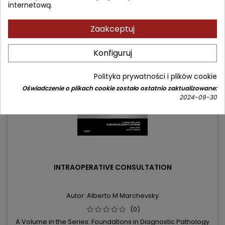
internetową.
Zaakceptuj
- 111,88 zł
favorite_border
Konfiguruj
Polityka prywatności i plików cookie
Oświadczenie o plikach cookie zostało ostatnio zaktualizowane:
2024-09-30
INTRAOPERATIVE CONSULTATION
Autor: Alberto M Marchevsky
(0)
A Volume in the Series: Foundations in Diagnostic Pathology