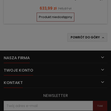
Cena
Cena
633,99 zł
745,87 zł
podstawowa
Produkt niedostępny
POWRÓT DO GÓRY


NASZA FIRMA

TWOJE KONTO

KONTAKT
NEWSLETTER