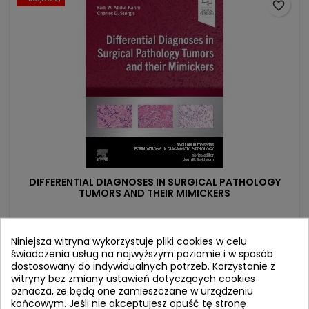
favorite_border
DIFFERENTIAL DIAGNOSES IN SURGICAL PATHOLOGY
TUMORS AND THEIR MIMICKERS
Autor: Fadi W Abdul-Karim
(0)
Niniejsza witryna wykorzystuje pliki cookies w celu
świadczenia usług na najwyższym poziomie i w sposób
A Volume in the Foundations in Diagnostic Pathology series
dostosowany do indywidualnych potrzeb. Korzystanie z
witryny bez zmiany ustawień dotyczących cookies
Cena
Cena
758,23 zł
892,03 zł
oznacza, że będą one zamieszczane w urządzeniu
podstawowa
końcowym. Jeśli nie akceptujesz opuść tę stronę
Dodaj do koszyka
