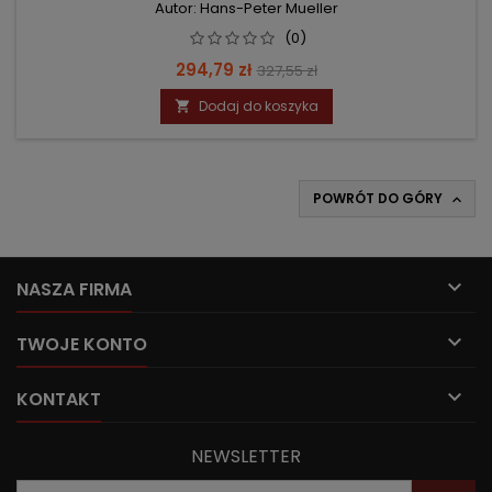
Autor: Hans-Peter Mueller
(0)
Cena
Cena
294,79 zł
327,55 zł
podstawowa
Dodaj do koszyka

POWRÓT DO GÓRY


NASZA FIRMA

TWOJE KONTO

KONTAKT
NEWSLETTER