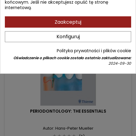
końcowym. Jeśli nie akceptujesz opuść tę stronę
podstawowa
internetową.
Produkt niedostępny
Zaakceptuj
- 25,20 zł
favorite_border
Konfiguruj
Polityka prywatności i plików cookie
Oświadczenie o plikach cookie zostało ostatnio zaktualizowane:
2024-09-30
PERIODONTOLOGY: THE ESSENTIALS
Autor: Hans-Peter Mueller