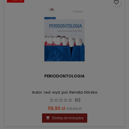
favorite_border
PERIODONTOLOGIA
Autor: red. wyd. pol. Renata Górska
(0)
Cena
Cena
119,90 zł
139,00 zł
podstawowa
Dodaj do koszyka
