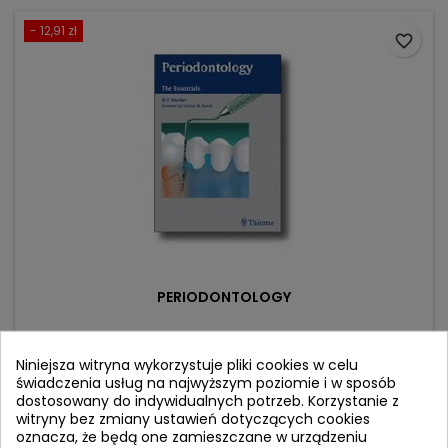
- 12,91 zł
favorite_border
PERIODONTOLOGY
Autor: Hans-Peter Mueller
Niniejsza witryna wykorzystuje pliki cookies w celu
(0)
świadczenia usług na najwyższym poziomie i w sposób
dostosowany do indywidualnych potrzeb. Korzystanie z
The Essentials
witryny bez zmiany ustawień dotyczących cookies
oznacza, że będą one zamieszczane w urządzeniu
Cena
Cena
245,33 zł
258,24 zł