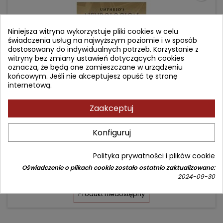
Niniejsza witryna wykorzystuje pliki cookies w celu
świadczenia usług na najwyższym poziomie i w sposób
dostosowany do indywidualnych potrzeb. Korzystanie z
witryny bez zmiany ustawień dotyczących cookies
oznacza, że będą one zamieszczane w urządzeniu
końcowym. Jeśli nie akceptujesz opuść tę stronę
internetową.
Zaakceptuj
NEUROLOGICAL REHABILITATION
Konfiguruj
Autor: Darcy Ann Umphred
Polityka prywatności i plików cookie
(0)
Oświadczenie o plikach cookie zostało ostatnio zaktualizowane:
Cena
Cena
428,36 zł
2024-09-30
503,95 zł
podstawowa
Produkt niedostępny