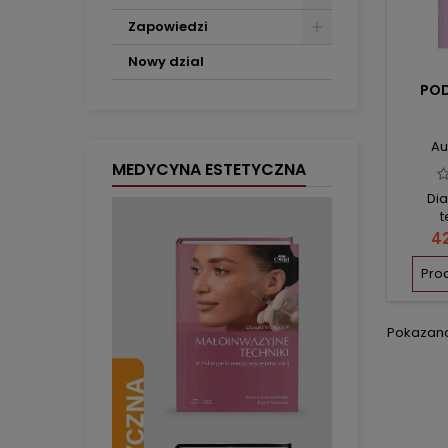
Zapowiedzi
Nowy dzial
POD
Au
MEDYCYNA ESTETYCZNA
Di
t
C
42
Pro
Pokazano 