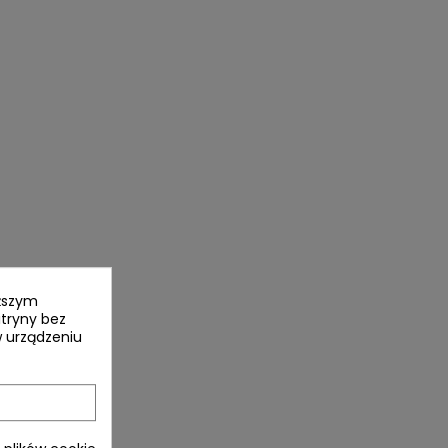
yższym
itryny bez
 urządzeniu