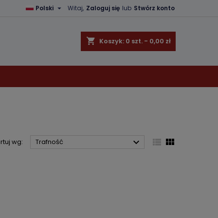

Polski
Witaj,
Zaloguj się
lub
Stwórz konto
×
×
×
×
shopping_cart
Koszyk:
0
szt. - 0,00 zł
)
ę
ń



rtuj wg:
Trafność