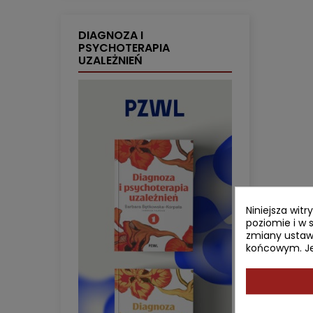
DIAGNOZA I
PSYCHOTERAPIA
UZALEŻNIEŃ
Niniejsza wit
poziomie i w 
zmiany ustaw
końcowym. Jeś