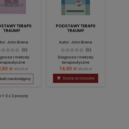
STAWY TERAPII
PODSTAWY TERAPII
TRAUMY
TRAUMY
tor: John Briere
Autor: John Briere
(0)
(0)
agnoza i metody
Diagnoza i metody
erapeutyczne
terapeutyczne
ena
Cena
Cena
Cena
,80 zł
74,90 zł
45,00 zł
95,00 zł
podstawowa
podstawowa
Dodaj do koszyka
dukt niedostępny

1-2 z 2 pozycji