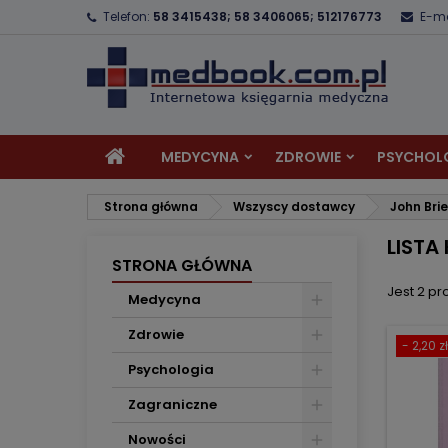
Telefon:
58 3415438; 58 3406065; 512176773
E-ma
D
(
U
Z
add_circle_outline
((
Mu
Na
MEDYCYNA
ZDROWIE
PSYCHOL
Strona główna
Wszyscy dostawcy
John Bri
LISTA
STRONA GŁÓWNA
Jest 2 pr
Medycyna
Zdrowie
- 2,20 zł
Psychologia
Zagraniczne
Nowości