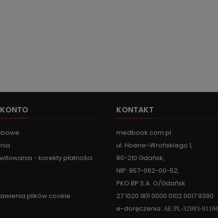
 KONTO
KONTAKT
obowe
medbook.com.pl
nia
ul. Hoene-Wrońskiego 1,
witowania - korekty płatności
80-210 Gdańsk,
NIP: 957-062-00-52,
PKO BP S.A. O/Gdańsk
tawienia plików cookie
27 1020 1811 0000 0102 0017 9390
e-doręczenia:
AE:PL-32993-9116