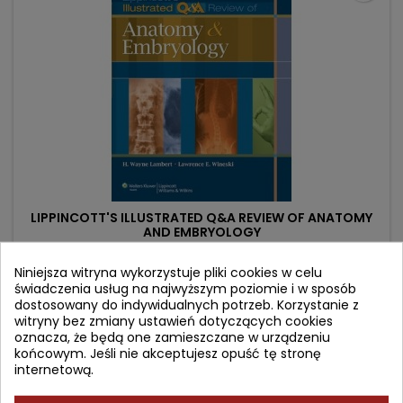
LIPPINCOTT'S ILLUSTRATED Q&A REVIEW OF ANATOMY
AND EMBRYOLOGY
Autor: H. Wayne Lambert
Niniejsza witryna wykorzystuje pliki cookies w celu
świadczenia usług na najwyższym poziomie i w sposób
(0)
dostosowany do indywidualnych potrzeb. Korzystanie z
Cena
Cena
255,39 zł
300,45 zł
witryny bez zmiany ustawień dotyczących cookies
oznacza, że będą one zamieszczane w urządzeniu
podstawowa
Dodaj do koszyka

końcowym. Jeśli nie akceptujesz opuść tę stronę
internetową.