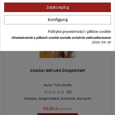
- 10,10 zł
favorite_border
Zaakceptuj
Konfiguruj
Polityka prywatności i plików cookie
Oświadczenie o plikach cookie zostało ostatnio zaktualizowane:
2024-09-30
ZGAGA I REFLUKS ŻOŁĄDKOWY
Autor: Tom Smith
(0)
Objawy, diagnostyka, leczenie, styl życia
Cena
Cena
58,90 zł
69,00 zł