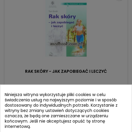
RAK SKÓRY - JAK ZAPOBIEGAĆ I LECZYĆ
Autor: Tom Smith
Niniejsza witryna wykorzystuje pliki cookies w celu
(0)
świadczenia usług na najwyższym poziomie i w sposób
Cena
Cena
66,90 zł
79,00 zł
dostosowany do indywidualnych potrzeb. Korzystanie z
witryny bez zmiany ustawień dotyczących cookies
podstawowa
Dodaj do koszyka

oznacza, że będą one zamieszczane w urządzeniu
końcowym. Jeśli nie akceptujesz opuść tę stronę
internetową.