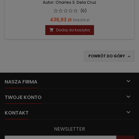
Autor: Charles S. Dela Cruz
(0)
Cena
Cena
436,93 zł
514,03 zł
podstawowa
Dodaj do koszyka

POWRÓT DO GÓRY


NASZA FIRMA

TWOJE KONTO

KONTAKT
NEWSLETTER