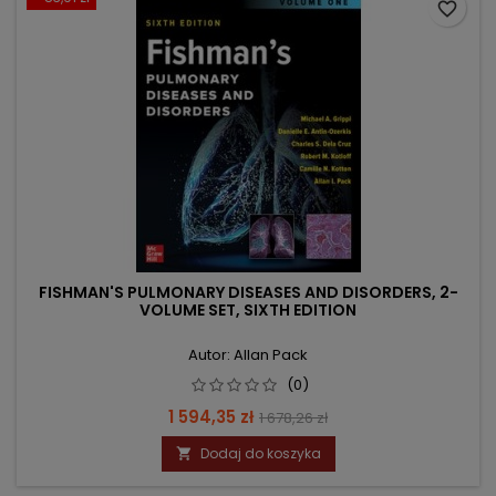
favorite_border
FISHMAN'S PULMONARY DISEASES AND DISORDERS, 2-
VOLUME SET, SIXTH EDITION
Autor: Allan Pack
(0)
Cena
Cena
1 594,35 zł
1 678,26 zł
podstawowa
Dodaj do koszyka
