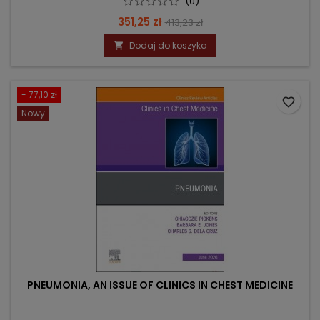
(0)
Cena
Cena
351,25 zł
413,23 zł
podstawowa
Dodaj do koszyka

- 77,10 zł
favorite_border
Nowy
PNEUMONIA, AN ISSUE OF CLINICS IN CHEST MEDICINE