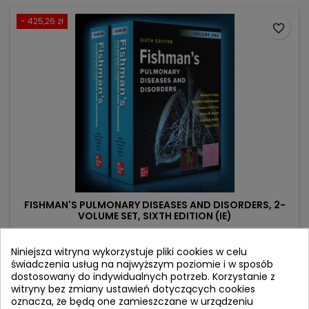
- 425,26 zł
favorite_border
FISHMAN'S PULMONARY DISEASES AND DISORDERS, 2-
VOLUME SET, SIXTH EDITION (IE)
Autor: Allan Pack
Niniejsza witryna wykorzystuje pliki cookies w celu
(0)
świadczenia usług na najwyższym poziomie i w sposób
dostosowany do indywidualnych potrzeb. Korzystanie z
International Edition - lower price
witryny bez zmiany ustawień dotyczących cookies
oznacza, że będą one zamieszczane w urządzeniu
Cena
Cena
1 253,00 zł
1 678,26 zł