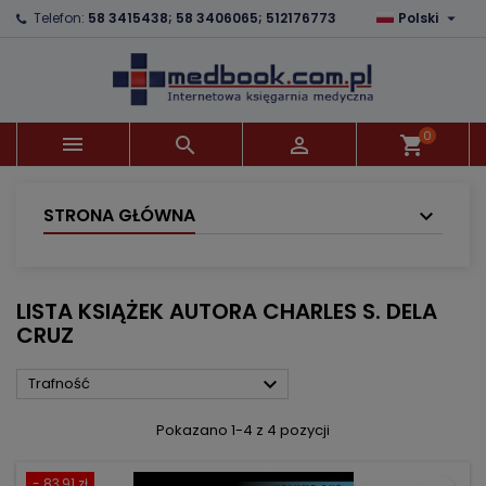

Telefon:
58 3415438; 58 3406065; 512176773
Polski
×
×
×
×
Dodaj do listy życzeń
((modalTitle))
Utwórz listę życzeń
Zaloguj się
Utwórz nową listę
add_circle_outline
((confirmMessage))
Musisz być zalogowany by zapisać produkty na
Nazwa listy życzeń
swojej liście życzeń.
0



shopping_cart
((cancelText))
((modalDeleteText))
Anuluj
Zaloguj się
Anuluj
Utwórz listę życzeń
STRONA GŁÓWNA
LISTA KSIĄŻEK AUTORA CHARLES S. DELA
CRUZ

Trafność
Pokazano 1-4 z 4 pozycji
- 83,91 zł