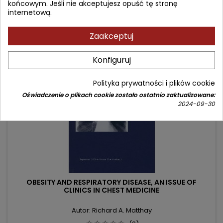
końcowym. Jeśli nie akceptujesz opuść tę stronę
podstawowa
internetową.
Dodaj do koszyka

Zaakceptuj
- 61,98 zł
favorite_border
Konfiguruj
Polityka prywatności i plików cookie
Oświadczenie o plikach cookie zostało ostatnio zaktualizowane:
2024-09-30
OBESITY AND RESPIRATORY DISEASE, AN ISSUE OF
CLINICS IN CHEST MEDICINE
Autor: Richard A. Matthay