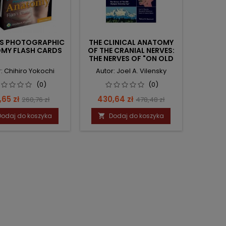
'S PHOTOGRAPHIC
THE CLINICAL ANATOMY
MY FLASH CARDS
OF THE CRANIAL NERVES:
THE NERVES OF "ON OLD
OLYMPUS TOWERING
: Chihiro Yokochi
Autor: Joel A. Vilensky
TOP"
(0)
(0)
na
Cena
Cena
Cena
,65 zł
430,64 zł
260,76 zł
478,48 zł
podstawowa
podstawowa
Dodaj do koszyka
Dodaj do koszyka
