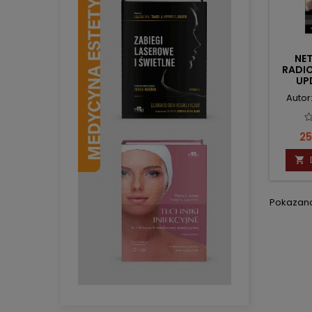
NET
RADI
UP
Autor
C
25

Pokazano 