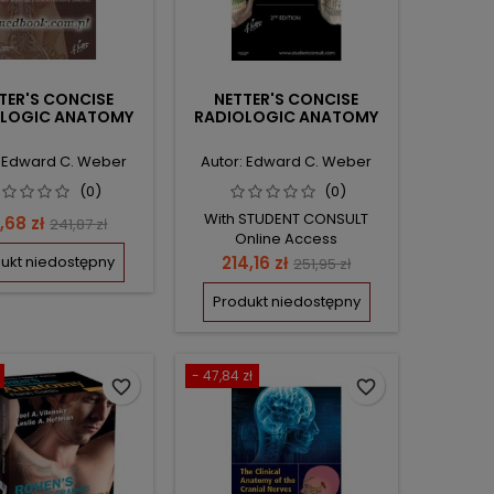
TER'S CONCISE
NETTER'S CONCISE
OLOGIC ANATOMY
RADIOLOGIC ANATOMY
: Edward C. Weber
Autor: Edward C. Weber
(0)
(0)
With STUDENT CONSULT
na
Cena
,68 zł
241,87 zł
Online Access
podstawowa
Cena
Cena
ukt niedostępny
214,16 zł
251,95 zł
podstawowa
Produkt niedostępny
- 47,84 zł
favorite_border
favorite_border