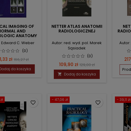
CAL IMAGING OF
NETTER ATLAS ANATOMII
NET
NORMAL AND
RADIOLOGICZNEJ
RADI
OLOGIC ANATOMY
: Edward C. Weber
Autor: red. wyd. pol. Marek
Autor
Sąsiadek
(0)
(0)
ena
Cena
Ce
1,33 zł
217
166,27 zł
Cena
Cena
109,90 zł
129,00 zł
podstawowa
Dodaj do koszyka
Prod
podstawowa
Dodaj do koszyka

zł
- 47,06 zł
- 39,11 zł
favorite_border
favorite_border