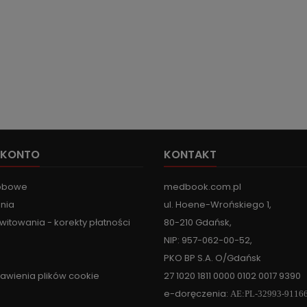
 KONTO
KONTAKT
obowe
medbook.com.pl
nia
ul. Hoene-Wrońskiego 1,
witowania - korekty płatności
80-210 Gdańsk,
NIP: 957-062-00-52,
PKO BP S.A. O/Gdańsk
tawienia plików cookie
27 1020 1811 0000 0102 0017 9390
e-doręczenia:
AE:PL-32993-9116