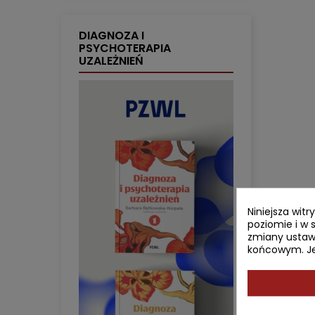
DIAGNOZA I
PSYCHOTERAPIA
UZALEŻNIEŃ
Niniejsza wit
poziomie i w 
zmiany ustaw
końcowym. Jeś