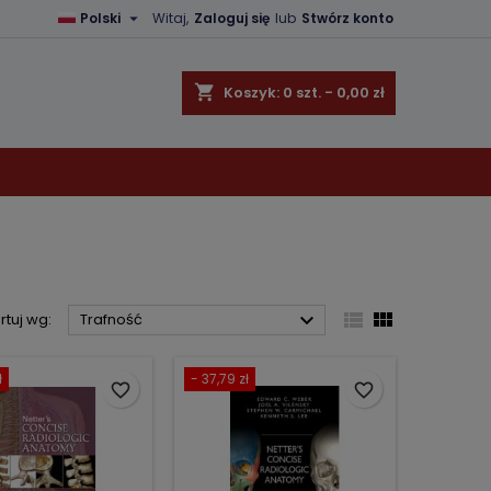

Polski
Witaj,
Zaloguj się
lub
Stwórz konto
×
×
×
×
shopping_cart
Koszyk:
0
szt. - 0,00 zł
)
ę
ń



rtuj wg:
Trafność
ł
- 37,79 zł
favorite_border
favorite_border