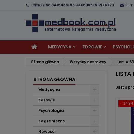
Telefon:
58 3415438; 58 3406065; 512176773
E-ma
D
(
U
Z
add_circle_outline
((
Mu
Na
MEDYCYNA
ZDROWIE
PSYCHOL
Strona główna
Wszyscy dostawcy
Joel A. V
LISTA
STRONA GŁÓWNA
Jest 8 pr
Medycyna
Zdrowie
- 24,94 
Psychologia
Zagraniczne
Nowości