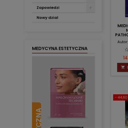
Zapowiedzi
Nowy dzial
MEDI
PATH
Autor
MEDYCYNA ESTETYCZNA
C
14

- 44,60 