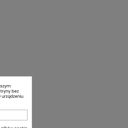
yższym
itryny bez
 urządzeniu