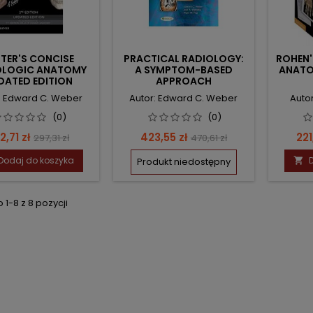
TER'S CONCISE
PRACTICAL RADIOLOGY:
ROHEN
OLOGIC ANATOMY
A SYMPTOM-BASED
ANATO
DATED EDITION
APPROACH
: Edward C. Weber
Autor: Edward C. Weber
Autor
(0)
(0)
ena
Cena
Cena
Cena
Ce
2,71 zł
423,55 zł
221
297,31 zł
470,61 zł
podstawowa
podstawowa
Dodaj do koszyka
Produkt niedostępny

1-8 z 8 pozycji