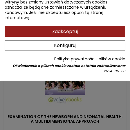
witryny bez zmiany ustawień dotyczących cookies
oznacza, że będą one zamieszczane w urządzeniu
Cena
Cena
167,03 zł
196,51 zł
końcowym. Jeśli nie akceptujesz opuść tę stronę
podstawowa
internetową.
Dodaj do koszyka

Zaakceptuj
- 17,13 zł
favorite_border
Konfiguruj
Polityka prywatności i plików cookie
Oświadczenie o plikach cookie zostało ostatnio zaktualizowane:
2024-09-30
EXAMINATION OF THE NEWBORN AND NEONATAL HEALTH:
A MULTIDIMENSIONAL APPROACH