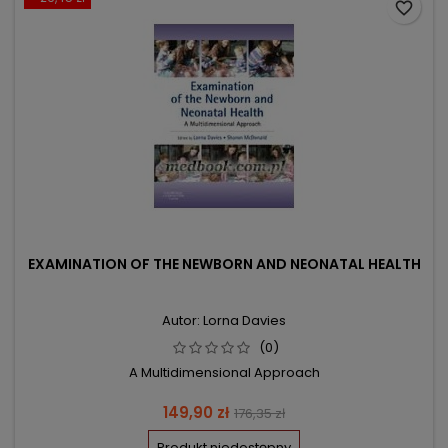
favorite_border
EXAMINATION OF THE NEWBORN AND NEONATAL HEALTH
Autor: Lorna Davies
(0)
A Multidimensional Approach
Cena
Cena
149,90 zł
176,35 zł
podstawowa
Produkt niedostępny