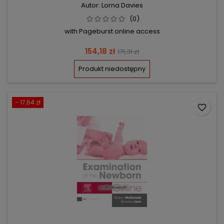
Autor: Lorna Davies
(0)
with Pageburst online access
Cena
Cena
154,18 zł
171,31 zł
podstawowa
Produkt niedostępny
- 17,64 zł
favorite_border