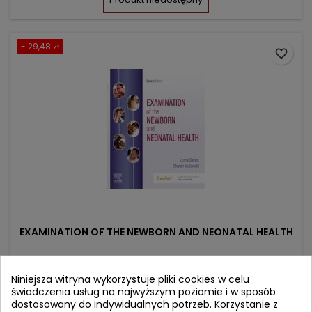
- 29,48 zł
favorite_border
EXAMINATION OF THE NEWBORN AND NEONATAL HEALTH
Autor: Lorna Davies
Niniejsza witryna wykorzystuje pliki cookies w celu
(0)
świadczenia usług na najwyższym poziomie i w sposób
dostosowany do indywidualnych potrzeb. Korzystanie z
A Multidimensional Approach