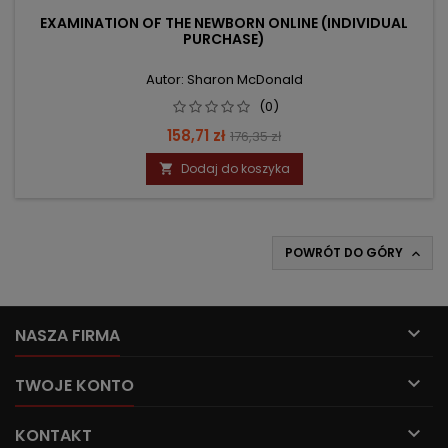
EXAMINATION OF THE NEWBORN ONLINE (INDIVIDUAL
PURCHASE)
Autor: Sharon McDonald
(0)
Cena
Cena
158,71 zł
176,35 zł
podstawowa
Dodaj do koszyka

POWRÓT DO GÓRY


NASZA FIRMA

TWOJE KONTO

KONTAKT