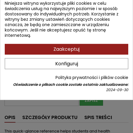
Niniejsza witryna wykorzystuje pliki cookies w celu
204,12 zł
świadczenia usług na najwyższym poziomie i w sposób
226,80 zł
Zniżka 22,68 zł
Brutto
dostosowany do indywidualnych potrzeb. Korzystanie z
witryny bez zmiany ustawień dotyczących cookies
Najniższa cena w okresie 30 dni przed promocją:
204,12 zł
oznacza, że będą one zamieszczane w urządzeniu
końcowym. Jeśli nie akceptujesz opuść tę stronę
internetową.
Produkt niedostępny
Ilość


Zaakceptuj
Nakład wyczerpany (niedostępny u wydawcy)
Konfiguruj
Udostępnij
Powiadom mnie o dostępności
Polityka prywatności i plików cookie
Wprowadź swój adres email, aby otrzymać powiadomienie o
Oświadczenie o plikach cookie zostało ostatnio zaktualizowane:
dostępności tej książki
2024-09-30
ZAPISZ
OPIS
SZCZEGÓŁY PRODUKTU
SPIS TREŚCI
This quick-glance reference helps students and health