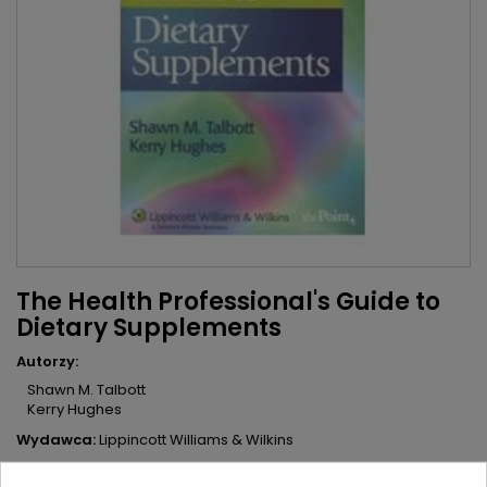
The Health Professional's Guide to
Dietary Supplements
Autorzy:
Shawn M. Talbott
Kerry Hughes
Wydawca:
Lippincott Williams & Wilkins
ISBN:
9780781746724