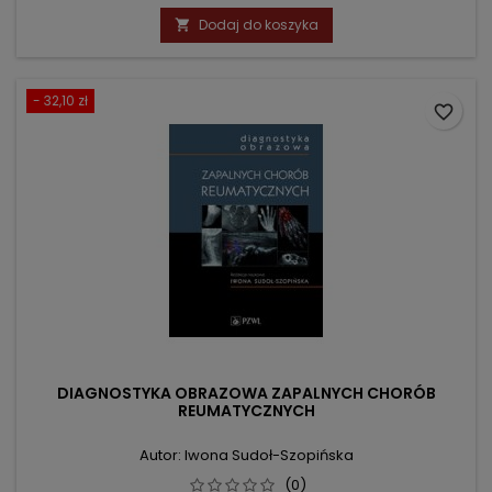
podstawowa
Dodaj do koszyka

- 32,10 zł
favorite_border
DIAGNOSTYKA OBRAZOWA ZAPALNYCH CHORÓB
REUMATYCZNYCH
Autor: Iwona Sudoł-Szopińska
(0)