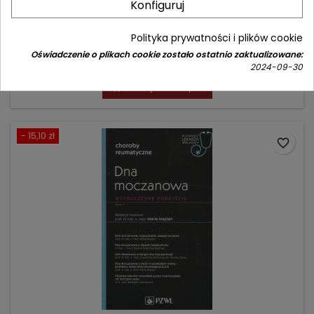
Konfiguruj
(0)
Seria "W gabinecie lekarza specjalisty"
Polityka prywatności i plików cookie
Oświadczenie o plikach cookie zostało ostatnio zaktualizowane:
Cena
Cena
83,90 zł
99,00 zł
2024-09-30
podstawowa
Dodaj do koszyka

- 15,10 zł
favorite_border