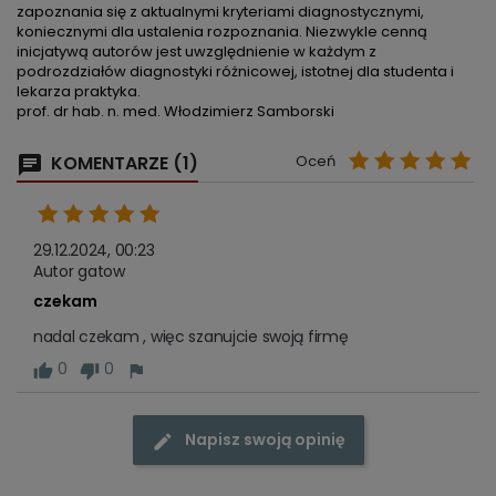
zapoznania się z aktualnymi kryteriami diagnostycznymi,
koniecznymi dla ustalenia rozpoznania. Niezwykle cenną
inicjatywą autorów jest uwzględnienie w każdym z
podrozdziałów diagnostyki różnicowej, istotnej dla studenta i
lekarza praktyka.
prof. dr hab. n. med. Włodzimierz Samborski
KOMENTARZE (1)
Oceń
29.12.2024, 00:23
Autor gatow
czekam
nadal czekam , więc szanujcie swoją firmę
0
0
Napisz swoją opinię