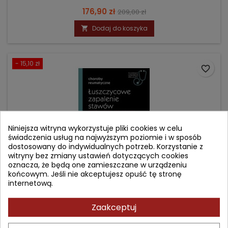
Cena
Cena
176,90 zł
209,00 zł
podstawowa
Dodaj do koszyka

- 15,10 zł
favorite_border
Niniejsza witryna wykorzystuje pliki cookies w celu
świadczenia usług na najwyższym poziomie i w sposób
dostosowany do indywidualnych potrzeb. Korzystanie z
witryny bez zmiany ustawień dotyczących cookies
oznacza, że będą one zamieszczane w urządzeniu
końcowym. Jeśli nie akceptujesz opuść tę stronę
internetową.
ŁUSZCZYCOWE ZAPALENIE STAWÓW - WSPÓŁCZESNE
Zaakceptuj
SPOJRZENIE
Autor: Maria Majdan