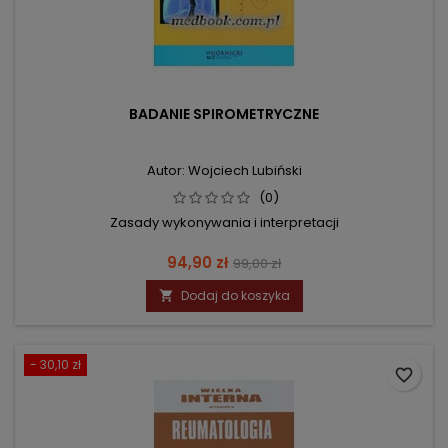
BADANIE SPIROMETRYCZNE
Autor: Wojciech Lubiński
(0)
Zasady wykonywania i interpretacji
Cena
Cena
94,90 zł
99,00 zł
podstawowa
Dodaj do koszyka

- 30,10 zł
favorite_border