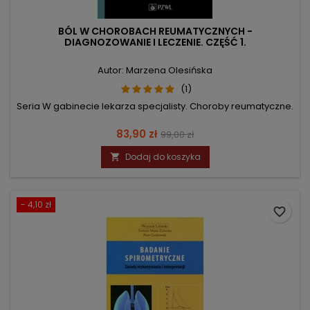
BÓL W CHOROBACH REUMATYCZNYCH -
DIAGNOZOWANIE I LECZENIE. CZĘŚĆ 1.
Autor: Marzena Olesińska
(1)
Seria W gabinecie lekarza specjalisty. Choroby reumatyczne.
Cena
Cena
83,90 zł
99,00 zł
podstawowa
Dodaj do koszyka

- 4,10 zł
favorite_border