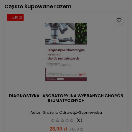
Często kupowane razem
- 5,10 zł
favorite_border
DIAGNOSTYKA LABORATORYJNA WYBRANYCH CHORÓB
REUMATYCZNYCH
Autor: Grażyna Odrowąż-Sypniewska
(0)
Cena
Cena
28,90 zł
34,00 zł