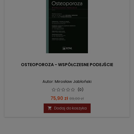
OSTEOPOROZA - WSPÓŁCZESNE PODEJŚCIE
Autor: Mirosław Jabłoński
(0)
Cena
Cena
75,90 zł
89,00 zł
podstawowa
Dodaj do koszyka
