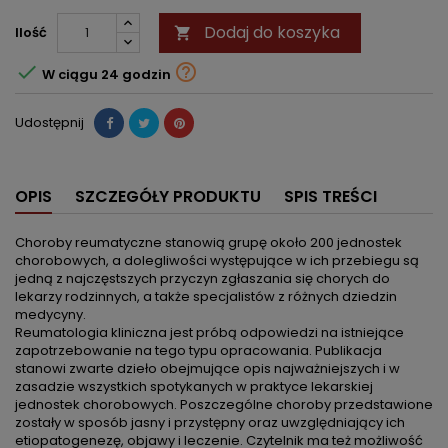
Dodaj do koszyka
Ilość



W ciągu 24 godzin
Udostępnij
OPIS
SZCZEGÓŁY PRODUKTU
SPIS TREŚCI
Choroby reumatyczne stanowią grupę około 200 jednostek
chorobowych, a dolegliwości występujące w ich przebiegu są
jedną z najczęstszych przyczyn zgłaszania się chorych do
lekarzy rodzinnych, a także specjalistów z różnych dziedzin
medycyny.
Reumatologia kliniczna jest próbą odpowiedzi na istniejące
zapotrzebowanie na tego typu opracowania. Publikacja
stanowi zwarte dzieło obejmujące opis najważniejszych i w
zasadzie wszystkich spotykanych w praktyce lekarskiej
jednostek chorobowych. Poszczególne choroby przedstawione
zostały w sposób jasny i przystępny oraz uwzględniający ich
etiopatogenezę, objawy i leczenie. Czytelnik ma też możliwość