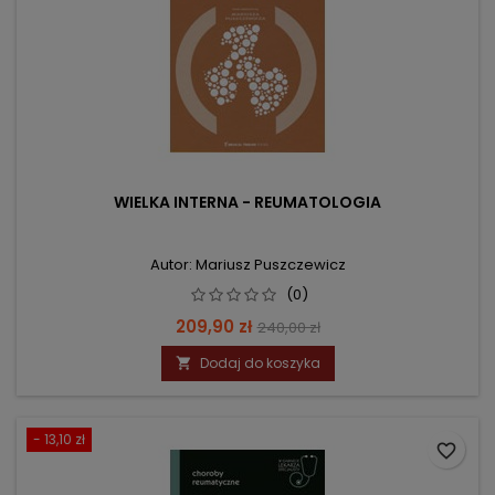
WIELKA INTERNA - REUMATOLOGIA
Autor: Mariusz Puszczewicz
(0)
Cena
Cena
209,90 zł
240,00 zł
podstawowa
Dodaj do koszyka

- 13,10 zł
favorite_border