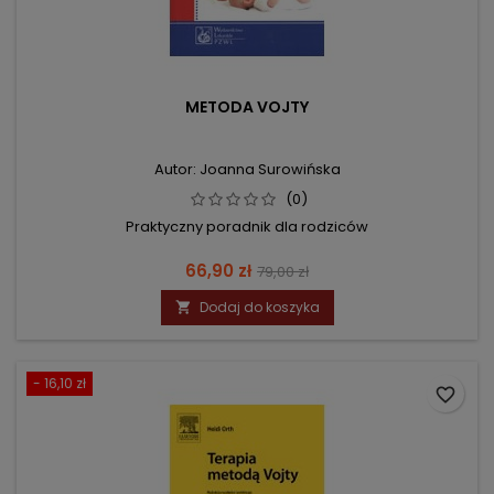
METODA VOJTY
Autor: Joanna Surowińska
(0)
Praktyczny poradnik dla rodziców
Cena
Cena
66,90 zł
79,00 zł
podstawowa
Dodaj do koszyka

- 16,10 zł
favorite_border