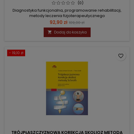
(0)
Diagnostyka funkcjonalna, programowanie rehabilitacji,
metody leczenia fizjoterapeutycznego
Cena
Cena
92,90 zł
109,00 zł
podstawowa
Dodaj do koszyka

- 19,10 zł
favorite_border
TRÓJPŁASZCZYZNOWA KOREKCJA SKOLIOZ METODĄ