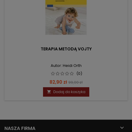
TERAPIA METODĄ VOJTY
Autor: Heidi Orth
(0)
Cena
Cena
82,90 zł
99,00 zł
podstawowa
Dodaj do koszyka


NASZA FIRMA