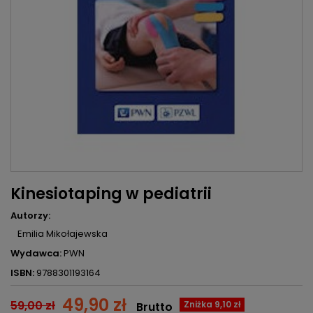
Kinesiotaping w pediatrii
Autorzy:
Emilia Mikołajewska
Wydawca:
PWN
ISBN:
9788301193164
49,90 zł
59,00 zł
Zniżka 9,10 zł
Brutto