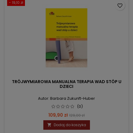
- 19,10 zł
favorite_border
TRÓJWYMIAROWA MANUALNA TERAPIA WAD STÓP U
DZIECI
Autor: Barbara Zukunft-Huber
(0)
Cena
Cena
109,90 zł
129,00 zł
podstawowa
Dodaj do koszyka
