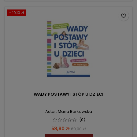
- 10,10 zł
favorite_border
WADY POSTAWY I STÓP U DZIECI
Autor: Maria Borkowska
(0)
Cena
Cena
58,90 zł
69,00 zł
podstawowa