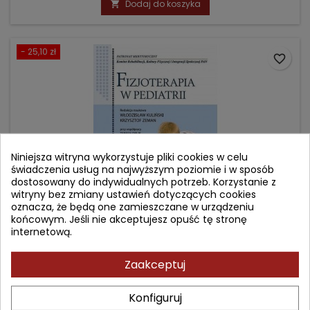
Dodaj do koszyka

- 25,10 zł
favorite_border
Niniejsza witryna wykorzystuje pliki cookies w celu
świadczenia usług na najwyższym poziomie i w sposób
dostosowany do indywidualnych potrzeb. Korzystanie z
witryny bez zmiany ustawień dotyczących cookies
oznacza, że będą one zamieszczane w urządzeniu
końcowym. Jeśli nie akceptujesz opuść tę stronę
internetową.
FIZJOTERAPIA W PEDIATRII
Zaakceptuj
Autor: Krzysztof Zeman
(0)
Konfiguruj