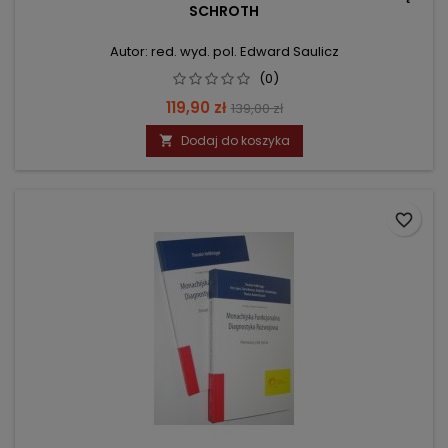
SCHROTH
Autor: red. wyd. pol. Edward Saulicz
(0)
Cena
Cena
119,90 zł
139,00 zł
podstawowa
Dodaj do koszyka

favorite_border