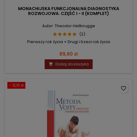
MONACHIJSKA FUNKCJONALNA DIAGNOSTYKA
ROZWOJOWA. CZĘŚĆ I - II (KOMPLET)
Autor: Theodor Hellbrugge
(2)
Pierwszy rok życia + Drugi i trzeci rok życia
Cena
89,90 zł
Dodaj do koszyka

- 12,10 zł
favorite_border