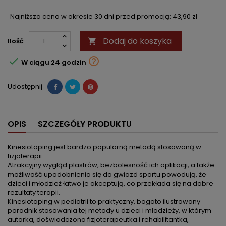
Najniższa cena w okresie 30 dni przed promocją:
43,90 zł
Dodaj do koszyka
Ilość



W ciągu 24 godzin
Udostępnij
OPIS
SZCZEGÓŁY PRODUKTU
Kinesiotaping jest bardzo popularną metodą stosowaną w
fizjoterapii.
Atrakcyjny wygląd plastrów, bezbolesność ich aplikacji, a także
możliwość upodobnienia się do gwiazd sportu powodują, że
dzieci i młodzież łatwo je akceptują, co przekłada się na dobre
rezultaty terapii.
Kinesiotaping w pediatrii to praktyczny, bogato ilustrowany
poradnik stosowania tej metody u dzieci i młodzieży, w którym
autorka, doświadczona fizjoterapeutka i rehabilitantka,