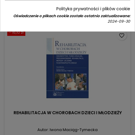
Cena
Cena
143,90 zł
169,00 zł
Polityka prywatności i plików cookie
podstawowa
Dodaj do koszyka

Oświadczenie o plikach cookie zostało ostatnio zaktualizowane:
2024-09-30
- 16,10 zł
favorite_border
REHABILITACJA W CHOROBACH DZIECI I MŁODZIEŻY
Autor: Iwona Maciąg-Tymecka