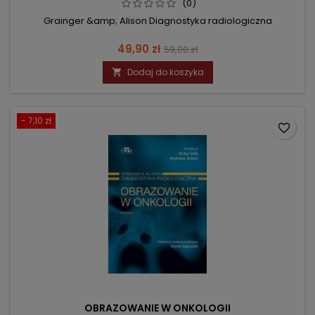
(0)
Grainger &amp; Alison Diagnostyka radiologiczna
Cena
Cena
49,90 zł
59,00 zł
podstawowa
Dodaj do koszyka

- 7,10 zł
favorite_border
OBRAZOWANIE W ONKOLOGII