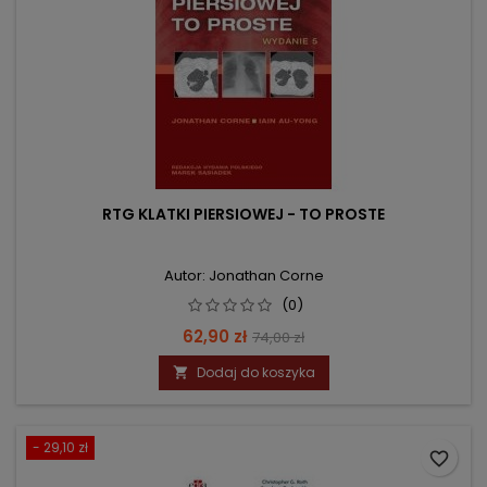
RTG KLATKI PIERSIOWEJ - TO PROSTE
Autor: Jonathan Corne
(0)
Cena
Cena
62,90 zł
74,00 zł
podstawowa
Dodaj do koszyka

- 29,10 zł
favorite_border