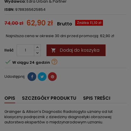
Wydawca:
Edra Urban & Partner
ISBN:
9788365625854
62,90 zł
74,00 zł
Zniżka 11,10 zł
Brutto
Najniższa cena w okresie 30 dni przed promocją:
62,90 zł
Dodaj do koszyka
Ilość



W ciągu 24 godzin
Udostępnij
OPIS
SZCZEGÓŁY PRODUKTU
SPIS TREŚCI
Grainger & Allison’s Diagnostic Radiologyto uznany od lat
klasyczny podręcznik z dziedziny diagnostyki obrazowej
autorstwa ekspertów o międzynarodowym uznaniu.