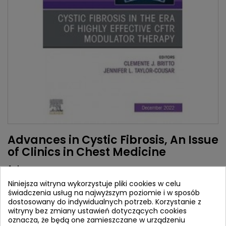
Advances in Cystic Fibrosis, An Issue
of Clinics in Chest Medicine
Autorzy:
Clemente J. Britto
Niniejsza witryna wykorzystuje pliki cookies w celu
Jennifer L. Taylor-Cousar
świadczenia usług na najwyższym poziomie i w sposób
dostosowany do indywidualnych potrzeb. Korzystanie z
Wydawca:
Elsevier
witryny bez zmiany ustawień dotyczących cookies
ISBN:
9780323849616
oznacza, że będą one zamieszczane w urządzeniu