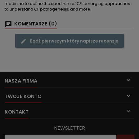
medicine to define the spectrum of CF; emerging approaches
to understand CF pathogenesis; and more.
KOMENTARZE (0)
Bądź pierwszym który napisze recenzję

NASZA FIRMA

TWOJE KONTO

KONTAKT
NEWSLETTER