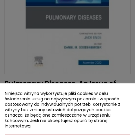
Pulmonary Diseases, An Issue of
Medical Clinics of North America
Niniejsza witryna wykorzystuje pliki cookies w celu
świadczenia usług na najwyższym poziomie i w sposób
Autorzy:
dostosowany do indywidualnych potrzeb. Korzystanie z
Daniel M. Goodenberger
witryny bez zmiany ustawień dotyczących cookies
oznacza, że będą one zamieszczane w urządzeniu
Wydawca:
Elsevier
końcowym. Jeśli nie akceptujesz opuść tę stronę
ISBN:
9780323938631
internetową.
PRINT ON DEMAND - DELIVERY CAN TAKE UP TO 14 DAYS