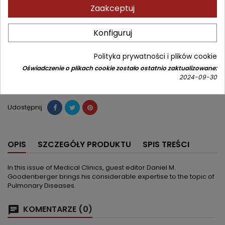
Zaakceptuj
334,11 zł
393,07 zł
Zniżka 58,96 zł
Brutto
Konfiguruj
Najniższa cena w okresie 30 dni przed promocją:
334,11 zł
Polityka prywatności i plików cookie
Dodaj do koszyka
Ilość

Oświadczenie o plikach cookie zostało ostatnio zaktualizowane:
2024-09-30


Od 4 do 6 tygodni
Udostępnij
OPIS
SZCZEGÓŁY PRODUKTU
SPIS TREŚCI
In this issue of Medical Clinics, guest editor Daniel M.
Goodenberger brings his considerable expertise to the topic of
Pulmonary Diseases.
KOMENTARZE (0)