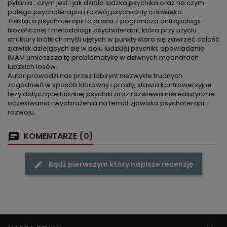
pytania:: czym jest i jak działa ludzka psychika oraz na czym
polega psychoterapia i rozwój psychiczny człowieka.
Traktat o psychoterapii to praca z pogranicza antropologii
filozoficznej i metodologii psychoterapii, która przy użyciu
struktury krótkich myśli ujętych w punkty stara się zawrzeć całość
zjawisk dziejących się w polu ludzkiej psychiki; opowiadanie
IMAM umieszcza tę problematykę w dziwnych meandrach
ludzkich losów.
Autor prowadzi nas przez labirynt niezwykle trudnych
zagadnień w sposób klarowny i prosty, stawia kontrowersyjne
tezy dotyczące ludzkiej psychiki oraz rozwiewa nierealistyczne
oczekiwania i wyobrażenia na temat zjawiska psychoterapii i
rozwoju.
KOMENTARZE (0)
Bądź pierwszym który napisze recenzję