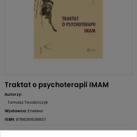
Traktat o psychoterapii IMAM
Autorzy:
Tomasz Teodorczyk
Wydawca:
Eneteia
ISBN:
9788361538837
28,90 zł
34,00 zł
Zniżka 5,10 zł
Brutto