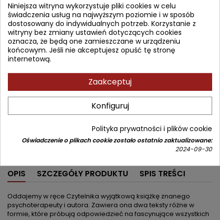
Niniejsza witryna wykorzystuje pliki cookies w celu
świadczenia usług na najwyższym poziomie i w sposób
Najniższa cena w okresie 30 dni przed promocją:
28,90 zł
dostosowany do indywidualnych potrzeb. Korzystanie z
witryny bez zmiany ustawień dotyczących cookies
Produkt niedostępny
Ilość
oznacza, że będą one zamieszczane w urządzeniu
końcowym. Jeśli nie akceptujesz opuść tę stronę
internetową.


Nakład wyczerpany (niedostępny u wydawcy)
Zaakceptuj
Udostępnij
Konfiguruj
Powiadom mnie o dostępności
Wprowadź swój adres email, aby otrzymać powiadomienie o
dostępności tej książki
Polityka prywatności i plików cookie
Oświadczenie o plikach cookie zostało ostatnio zaktualizowane:
ZAPISZ
2024-09-30
OPIS
SZCZEGÓŁY PRODUKTU
SPIS TREŚCI
Oddajemy w ręce Czytelnika wyjątkową książkę znanego
psychoterapeuty i autora. Zawiera ona dwa teksty różne w
formie, które próbują odpowiedzieć na fascynujące wszystkich