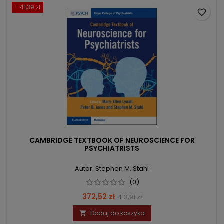
- 41,39 zł
favorite_border
CAMBRIDGE TEXTBOOK OF NEUROSCIENCE FOR
PSYCHIATRISTS
Autor: Stephen M. Stahl
(0)
Cena
Cena
372,52 zł
413,91 zł
podstawowa
Dodaj do koszyka
