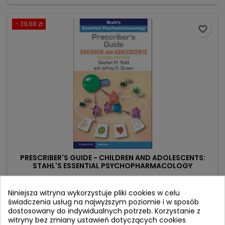
- 39,68 zł
favorite_border
PRESCRIBER'S GUIDE - CHILDREN AND ADOLESCENTS:
STAHL'S ESSENTIAL PSYCHOPHARMACOLOGY
Autor: Stephen M. Stahl
Niniejsza witryna wykorzystuje pliki cookies w celu
(0)
świadczenia usług na najwyższym poziomie i w sposób
dostosowany do indywidualnych potrzeb. Korzystanie z
Cena
Cena
357,16 zł
396,84 zł
witryny bez zmiany ustawień dotyczących cookies