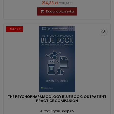
Cena
Cena
214,33 zł
238,14 zł
podstawowa
Dodaj do koszyka

- 53,57 zł
favorite_border
THE PSYCHOPHARMACOLOGY BLUE BOOK: OUTPATIENT
PRACTICE COMPANION
Autor: Bryan Shapiro