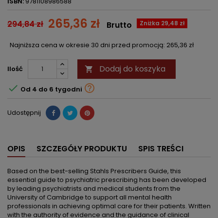
ISBN:
9781108986588
265,36 zł
294,84 zł
Zniżka 29,48 zł
Brutto
Najniższa cena w okresie 30 dni przed promocją:
265,36 zł
Dodaj do koszyka
Ilość



Od 4 do 6 tygodni
Udostępnij
OPIS
SZCZEGÓŁY PRODUKTU
SPIS TREŚCI
Based on the best-selling Stahls Prescribers Guide, this
essential guide to psychiatric prescribing has been developed
by leading psychiatrists and medical students from the
University of Cambridge to support all mental health
professionals in achieving optimal care for their patients. Written
with the authority of evidence and the guidance of clinical