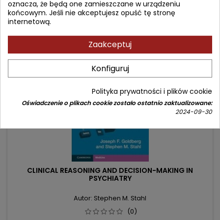
podstawowa
oznacza, że będą one zamieszczane w urządzeniu
Dodaj do koszyka

końcowym. Jeśli nie akceptujesz opuść tę stronę
internetową.
- 23,81 zł
Zaakceptuj
favorite_border
Konfiguruj
Polityka prywatności i plików cookie
Oświadczenie o plikach cookie zostało ostatnio zaktualizowane:
2024-09-30
CLINICAL REASONING AND DECISION-MAKING IN
PSYCHIATRY
Autor: Stephen M. Stahl
(0)