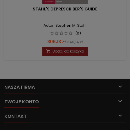
STAHL'S DEPRESCRIBER'S GUIDE
Autor: Stephen M. Stahl
(0)
Cena
Cena
306,13 zł
340,14 zł
podstawowa
Dodaj do koszyka


NASZA FIRMA

TWOJE KONTO

KONTAKT