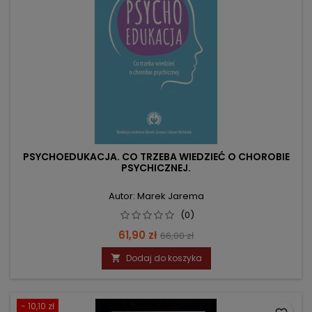
PSYCHOEDUKACJA. CO TRZEBA WIEDZIEĆ O CHOROBIE
PSYCHICZNEJ.
Autor: Marek Jarema
(0)
Cena
Cena
61,90 zł
66,00 zł
podstawowa
Dodaj do koszyka

- 10,10 zł