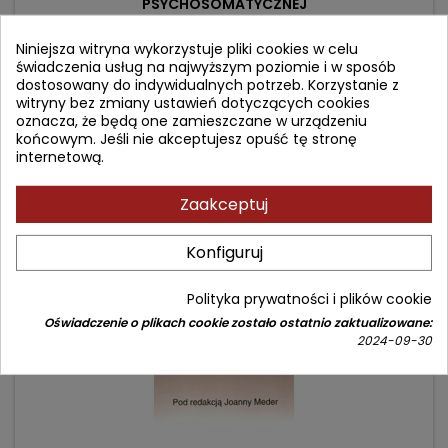
PSYCHOSOMATYCZNEJ
Autor: Harald J. Freyberger
Niniejsza witryna wykorzystuje pliki cookies w celu
świadczenia usług na najwyższym poziomie i w sposób
(0)
dostosowany do indywidualnych potrzeb. Korzystanie z
Cena
Cena
209,90 zł
249,00 zł
witryny bez zmiany ustawień dotyczących cookies
oznacza, że będą one zamieszczane w urządzeniu
podstawowa
Dodaj do koszyka

końcowym. Jeśli nie akceptujesz opuść tę stronę
internetową.
Zaakceptuj
- 3,60 zł
favorite_border
Konfiguruj
Polityka prywatności i plików cookie
Oświadczenie o plikach cookie zostało ostatnio zaktualizowane:
2024-09-30