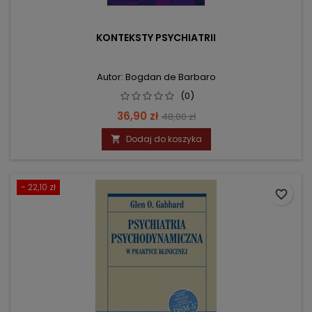
KONTEKSTY PSYCHIATRII
Autor: Bogdan de Barbaro
(0)
Cena
Cena
36,90 zł
48,00 zł
podstawowa
Dodaj do koszyka

- 22,10 zł
favorite_border