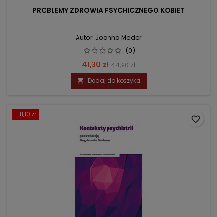
PROBLEMY ZDROWIA PSYCHICZNEGO KOBIET
Autor: Joanna Meder
(0)
Cena
Cena
41,30 zł
44,90 zł
podstawowa
Dodaj do koszyka

- 11,10 zł
favorite_border