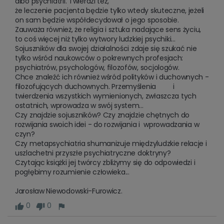
albo psychiatrii. Twierdzi też,  

że leczenie pacjenta będzie tylko wtedy skuteczne, jeżeli 
on sam będzie współdecydował o jego sposobie. 
Zauważa również, że religia i sztuka nadające sens życiu, 
to coś więcej niż tylko wytwory ludzkiej psychiki... 

Sojuszników dla swojej działalności zdaje się szukać nie 
tylko wśród naukowców o pokrewnych profesjach: 
psychiatrów, psychologów, filozofów, socjologów.

Chce znaleźć ich również wśród polityków i duchownych - 
filozofujących duchownych. Przemyślenia         i 
twierdzenia wszystkich wymienionych, zwłaszcza tych 
ostatnich, wprowadza w swój system... 

Czy znajdzie sojuszników? Czy znajdzie chętnych do 
rozwijania swoich idei - do rozwijania i  wprowadzania w 
czyn?  

Czy metapsychiatria shumanizuje międzyludzkie relacje i 
uszlachetni przyszłe psychiatryczne doktryny?

Czytając książki jej twórcy zbliżymy się do odpowiedzi i 
pogłębimy rozumienie człowieka...

Jarosław Niewodowski-Furowicz.
0
0