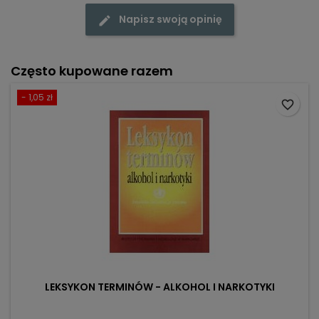
Napisz swoją opinię
Często kupowane razem
- 1,05 zł
favorite_border
LEKSYKON TERMINÓW - ALKOHOL I NARKOTYKI