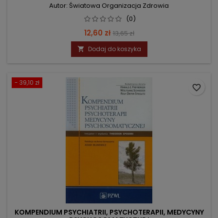
Autor: Światowa Organizacja Zdrowia
(0)
Cena
Cena
12,60 zł
13,65 zł
podstawowa
Dodaj do koszyka

- 39,10 zł
favorite_border
KOMPENDIUM PSYCHIATRII, PSYCHOTERAPII, MEDYCYNY