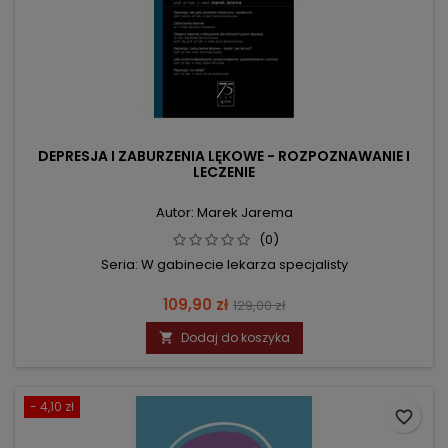
DEPRESJA I ZABURZENIA LĘKOWE - ROZPOZNAWANIE I
LECZENIE
Autor: Marek Jarema
(0)
Seria: W gabinecie lekarza specjalisty
Cena
Cena
109,90 zł
129,00 zł
podstawowa
Dodaj do koszyka

- 4,10 zł
favorite_border