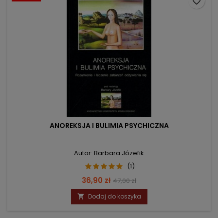
favorite_border
ANOREKSJA I BULIMIA PSYCHICZNA
Autor: Barbara Józefik
(1)
Cena
Cena
36,90 zł
47,00 zł
podstawowa
Dodaj do koszyka
