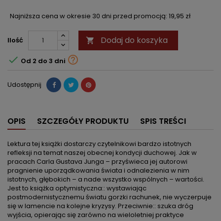
Najniższa cena w okresie 30 dni przed promocją:
19,95 zł
Dodaj do koszyka
Ilość



Od 2 do 3 dni
Udostępnij
OPIS
SZCZEGÓŁY PRODUKTU
SPIS TREŚCI
Lektura tej książki dostarczy czytelnikowi bardzo istotnych
refleksji na temat naszej obecnej kondycji duchowej. Jak w
pracach Carla Gustava Junga – przyświeca jej autorowi
pragnienie uporządkowania świata i odnalezienia w nim
istotnych, głębokich – a nade wszystko wspólnych – wartości.
Jest to książka optymistyczna:: wystawiając
postmodernistycznemu światu gorzki rachunek, nie wyczerpuje
się w lamencie na kolejne kryzysy. Przeciwnie:: szuka dróg
wyjścia, opierając się zarówno na wieloletniej praktyce