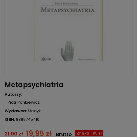
Metapsychiatria
Autorzy:
Piotr Pankiewicz
Wydawca:
Medyk
ISBN:
8389745410
19,95 zł
21,00 zł
Zniżka 1,05 zł
Brutto