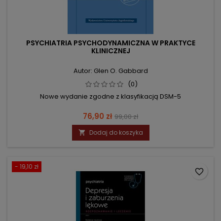
PSYCHIATRIA PSYCHODYNAMICZNA W PRAKTYCE
KLINICZNEJ
Autor: Glen O. Gabbard
(0)
Nowe wydanie zgodne z klasyfikacją DSM-5
Cena
Cena
76,90 zł
99,00 zł
podstawowa
Dodaj do koszyka

- 19,10 zł
favorite_border