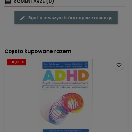
KOMENTARZE (0)
Bądź pierwszym który napisze recenzję
Często kupowane razem
- 10,00 zł
favorite_border