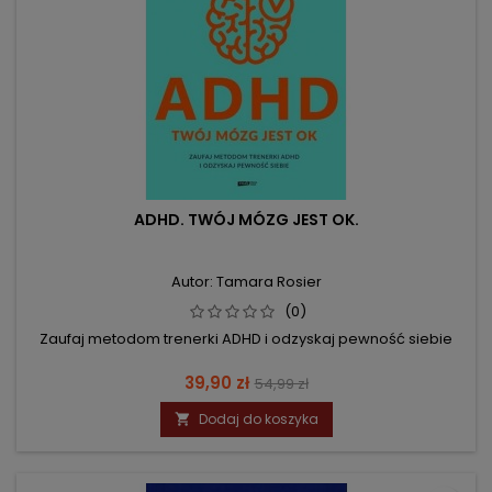
ADHD. TWÓJ MÓZG JEST OK.
Autor: Tamara Rosier
(0)
Zaufaj metodom trenerki ADHD i odzyskaj pewność siebie
Cena
Cena
39,90 zł
54,99 zł
podstawowa
Dodaj do koszyka
