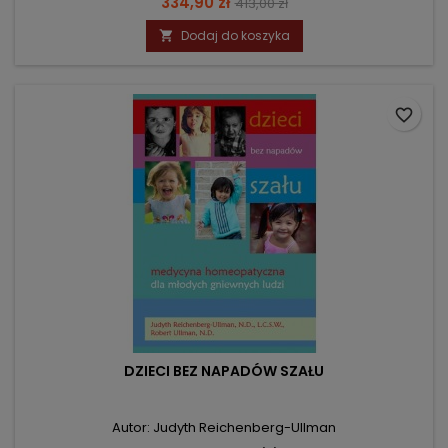
Cena
Cena
334,90 zł
413,00 zł
podstawowa
Dodaj do koszyka

favorite_border
DZIECI BEZ NAPADÓW SZAŁU
Autor: Judyth Reichenberg-Ullman