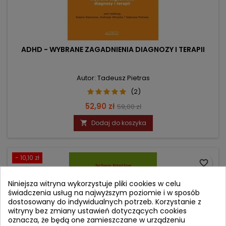
ADHD - WYBRANE ZAGADNIENIA DIAGNOZY I TERAPII
Autor: Tadeusz Pietras
(2)
Cena
Cena
52,90 zł
59,00 zł
podstawowa
Dodaj do koszyka

- 10,10 zł
favorite_border
Niniejsza witryna wykorzystuje pliki cookies w celu
świadczenia usług na najwyższym poziomie i w sposób
dostosowany do indywidualnych potrzeb. Korzystanie z
witryny bez zmiany ustawień dotyczących cookies
oznacza, że będą one zamieszczane w urządzeniu