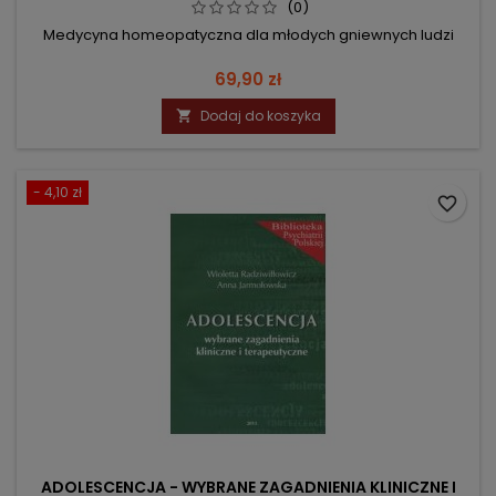
(0)
Medycyna homeopatyczna dla młodych gniewnych ludzi
Cena
69,90 zł
Dodaj do koszyka

- 4,10 zł
favorite_border
ADOLESCENCJA - WYBRANE ZAGADNIENIA KLINICZNE I