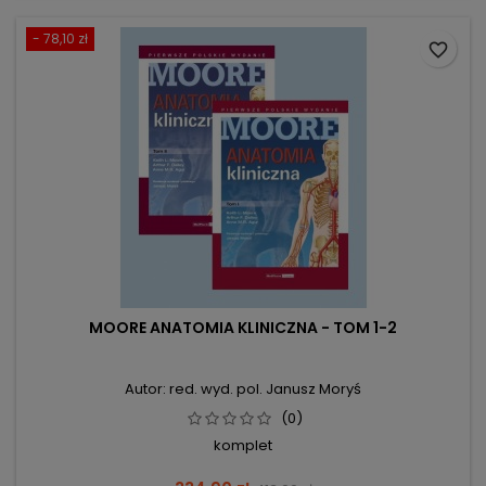
- 78,10 zł
favorite_border
MOORE ANATOMIA KLINICZNA - TOM 1-2
Autor: red. wyd. pol. Janusz Moryś
(0)
komplet