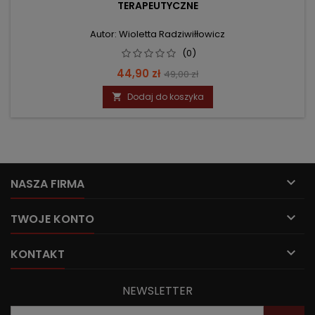
TERAPEUTYCZNE
Autor: Wioletta Radziwiłłowicz
(0)
Cena
Cena
44,90 zł
49,00 zł
podstawowa
Dodaj do koszyka


NASZA FIRMA

TWOJE KONTO

KONTAKT
NEWSLETTER