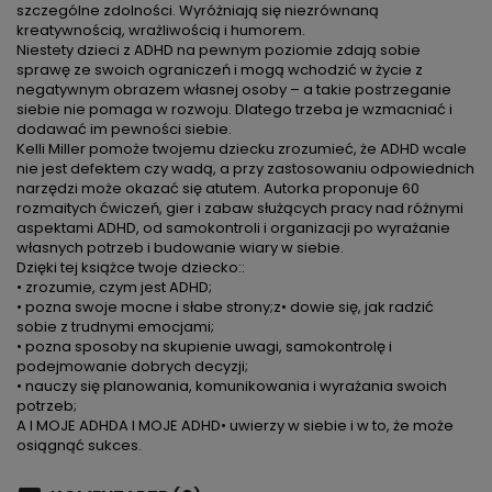
szczególne zdolności. Wyróżniają się niezrównaną
kreatywnością, wrażliwością i humorem.
Niestety dzieci z ADHD na pewnym poziomie zdają sobie
sprawę ze swoich ograniczeń i mogą wchodzić w życie z
negatywnym obrazem własnej osoby – a takie postrzeganie
siebie nie pomaga w rozwoju. Dlatego trzeba je wzmacniać i
dodawać im pewności siebie.
Kelli Miller pomoże twojemu dziecku zrozumieć, że ADHD wcale
nie jest defektem czy wadą, a przy zastosowaniu odpowiednich
narzędzi może okazać się atutem. Autorka proponuje 60
rozmaitych ćwiczeń, gier i zabaw służących pracy nad różnymi
aspektami ADHD, od samokontroli i organizacji po wyrażanie
własnych potrzeb i budowanie wiary w siebie.
Dzięki tej książce twoje dziecko::
• zrozumie, czym jest ADHD;
• pozna swoje mocne i słabe strony;z• dowie się, jak radzić
sobie z trudnymi emocjami;
• pozna sposoby na skupienie uwagi, samokontrolę i
podejmowanie dobrych decyzji;
• nauczy się planowania, komunikowania i wyrażania swoich
potrzeb;
A I MOJE ADHDA I MOJE ADHD• uwierzy w siebie i w to, że może
osiągnąć sukces.