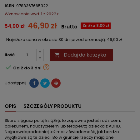
ISBN:
9788367665322
Wznowienie wyd. 1 z 2022 r.
46,90 zł
54,90 zł
Zniżka 8,00 zł
Brutto
Najniższa cena w okresie 30 dni przed promocją:
46,90 zł
Dodaj do koszyka
Ilość



Od 2 do 3 dni
Udostępnij
OPIS
SZCZEGÓŁY PRODUKTU
Skoro sięgasz po tę książkę, to zapewne jesteś rodzicem,
opiekunem, nauczycielem lub terapeutą dziecka z ADHD.
Najprawdopodobniej też masz świadomość, jak bardzo
wyjątkowe są te dzieci. Bo w gruncie rzeczy mają one