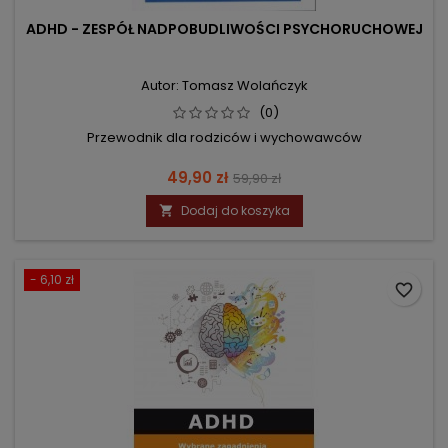
ADHD - ZESPÓŁ NADPOBUDLIWOŚCI PSYCHORUCHOWEJ
Autor: Tomasz Wolańczyk
(0)
Przewodnik dla rodziców i wychowawców
Cena
Cena
49,90 zł
59,90 zł
podstawowa
Dodaj do koszyka

- 6,10 zł
favorite_border