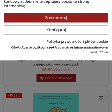
końcowym. Jeśli nie akceptujesz opuść tę stronę
internetową.
Zaakceptuj
Konfiguruj
ZDOLNE, ALE ROZKOJARZONE
Polityka prywatności i plików cookie
Autor: Peg Dawson
Oświadczenie o plikach cookie zostało ostatnio zaktualizowane:
2024-09-30
(0)
Wspieranie rozwoju dziecka za pomocą treningu
umiejętności wykonawczych
Cena
Cena
36,90 zł
47,00 zł
podstawowa
Dodaj do koszyka

- 15,09 zł
favorite_border