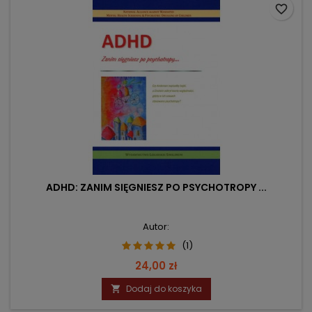
favorite_border
ADHD: ZANIM SIĘGNIESZ PO PSYCHOTROPY ...
Autor:
(1)
Cena
24,00 zł
Dodaj do koszyka
