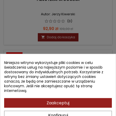
Autor: Jerzy Kiwerski
(0)
Cena
Cena
92,90 zł
109,00 zł
podstawowa
Dodaj do koszyka

- 29,10 zł
favorite_border
Niniejsza witryna wykorzystuje pliki cookies w celu
świadczenia usług na najwyższym poziomie i w sposób
dostosowany do indywidualnych potrzeb. Korzystanie z
witryny bez zmiany ustawień dotyczących cookies
oznacza, że będą one zamieszczane w urządzeniu
końcowym. Jeśli nie akceptujesz opuść tę stronę
internetową.
Zaakceptuj
Konfiguruj