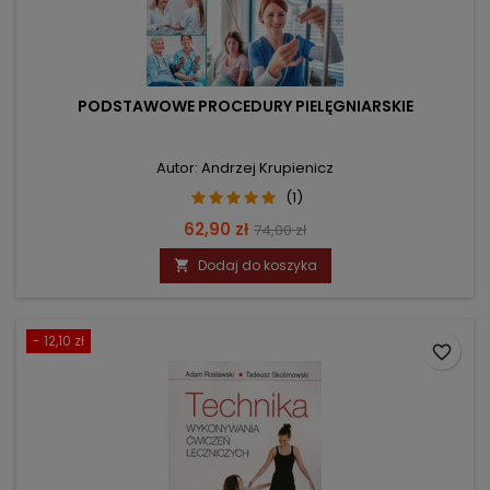
PODSTAWOWE PROCEDURY PIELĘGNIARSKIE
Autor: Andrzej Krupienicz
(1)
Cena
Cena
62,90 zł
74,00 zł
podstawowa
Dodaj do koszyka

- 12,10 zł
favorite_border