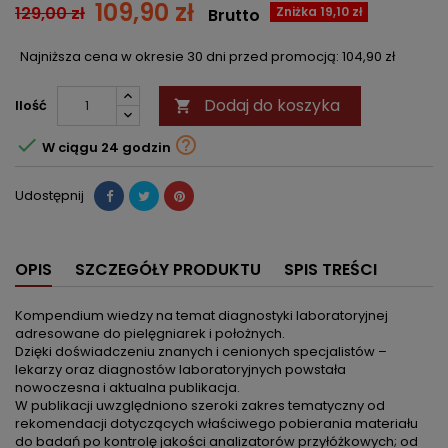
109,90 zł
129,00 zł
Zniżka 19,10 zł
Brutto
Najniższa cena w okresie 30 dni przed promocją:
104,90 zł
Dodaj do koszyka
Ilość



W ciągu 24 godzin
Udostępnij
OPIS
SZCZEGÓŁY PRODUKTU
SPIS TREŚCI
Kompendium wiedzy na temat diagnostyki laboratoryjnej
adresowane do pielęgniarek i położnych.
Dzięki doświadczeniu znanych i cenionych specjalistów –
lekarzy oraz diagnostów laboratoryjnych powstała
nowoczesna i aktualna publikacja.
W publikacji uwzględniono szeroki zakres tematyczny od
rekomendacji dotyczących właściwego pobierania materiału
do badań po kontrolę jakości analizatorów przyłóżkowych; od