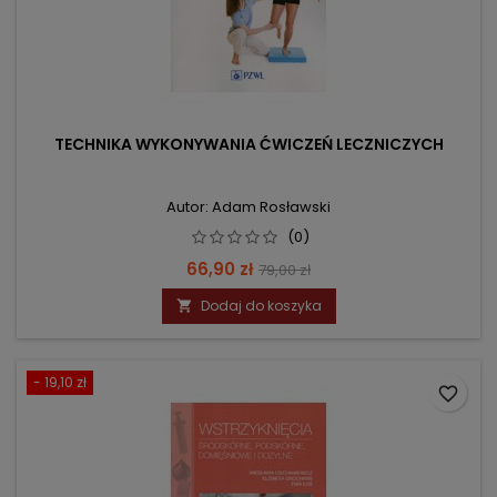
TECHNIKA WYKONYWANIA ĆWICZEŃ LECZNICZYCH
Autor: Adam Rosławski
(0)
Cena
Cena
66,90 zł
79,00 zł
podstawowa
Dodaj do koszyka

- 19,10 zł
favorite_border