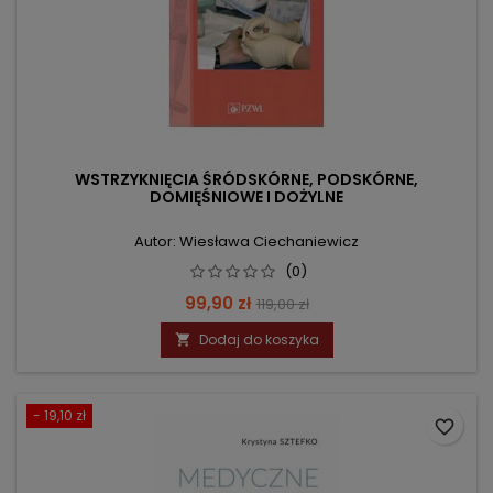
WSTRZYKNIĘCIA ŚRÓDSKÓRNE, PODSKÓRNE,
DOMIĘŚNIOWE I DOŻYLNE
Autor: Wiesława Ciechaniewicz
(0)
Cena
Cena
99,90 zł
119,00 zł
podstawowa
Dodaj do koszyka

- 19,10 zł
favorite_border