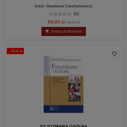
Autor: Wiesława Ciechaniewicz
(0)
Cena
Cena
99,90 zł
119,00 zł
podstawowa
Dodaj do koszyka

- 16,10 zł
favorite_border
FIZJOTERAPIA OGÓLNA