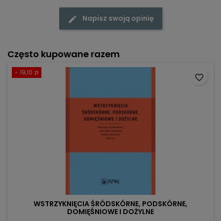
Napisz swoją opinię
Często kupowane razem
- 19,10 zł
favorite_border
WSTRZYKNIĘCIA ŚRÓDSKÓRNE, PODSKÓRNE,
DOMIĘŚNIOWE I DOŻYLNE