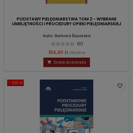
PODSTAWY PIELĘGNIARSTWA TOM 2 - WYBRANE
UMIEJĘTNOŚCI I PROCEDURY OPIEKI PIELĘGNIARSKIEJ
Autor: Barbara Ślusarska
(0)
Cena
Cena
184,90 zł
219,00 zł
podstawowa
Dodaj do koszyka

- 11,10 zł
favorite_border