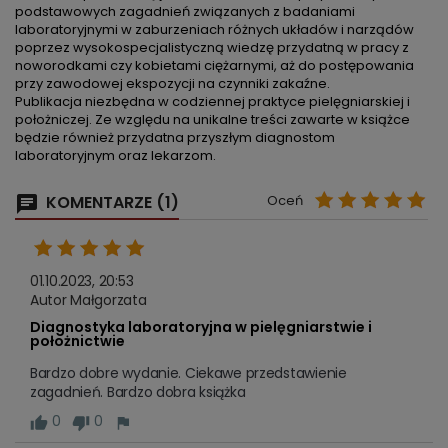
podstawowych zagadnień związanych z badaniami
laboratoryjnymi w zaburzeniach różnych układów i narządów
poprzez wysokospecjalistyczną wiedzę przydatną w pracy z
noworodkami czy kobietami ciężarnymi, aż do postępowania
przy zawodowej ekspozycji na czynniki zakaźne.
Publikacja niezbędna w codziennej praktyce pielęgniarskiej i
położniczej. Ze względu na unikalne treści zawarte w książce
będzie również przydatna przyszłym diagnostom
laboratoryjnym oraz lekarzom.
KOMENTARZE (1)
Oceń
01.10.2023, 20:53
Autor Małgorzata
Diagnostyka laboratoryjna w pielęgniarstwie i
położnictwie
Bardzo dobre wydanie. Ciekawe przedstawienie 
zagadnień. Bardzo dobra książka
0
0