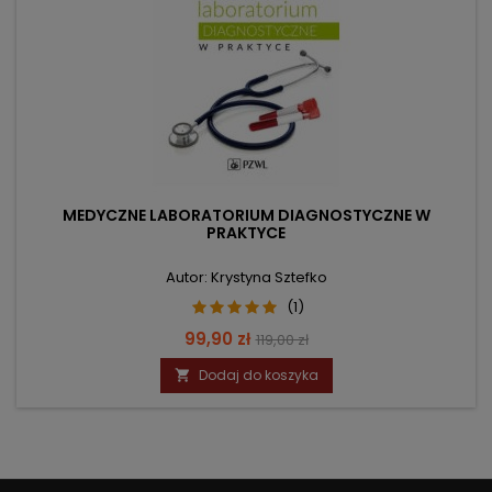
MEDYCZNE LABORATORIUM DIAGNOSTYCZNE W
PRAKTYCE
Autor: Krystyna Sztefko
(1)
Cena
Cena
99,90 zł
119,00 zł
podstawowa
Dodaj do koszyka
