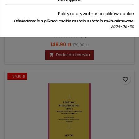
PODSTAWOWE CZYNNOŚCI MEDYCZNE I PIELĘGNACYJNE
Polityka prywatności i plików cookie
Oświadczenie o plikach cookie zostało ostatnio zaktualizowane:
2024-09-30
Autor: Elżbieta Krajewska-Kułak
(0)
Cena
Cena
149,90 zł
179,00 zł
podstawowa
Dodaj do koszyka

- 34,10 zł
favorite_border