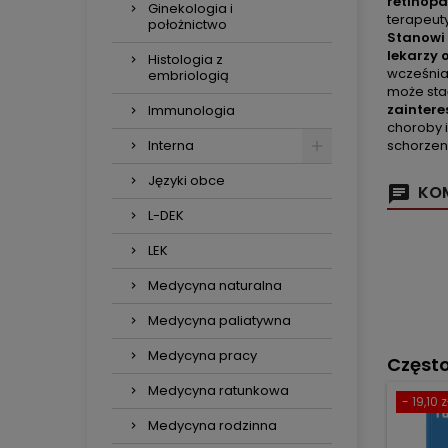
retinopa
Ginekologia i
terapeut
położnictwo
Stanowi 
lekarzy 
Histologia z
wcześnia
embriologią
może sta
zainter
Immunologia
choroby i
Interna
schorzen
Języki obce
KOM
L-DEK
LEK
Medycyna naturalna
Medycyna paliatywna
Medycyna pracy
Częst
Medycyna ratunkowa
- 19,10 z
Medycyna rodzinna