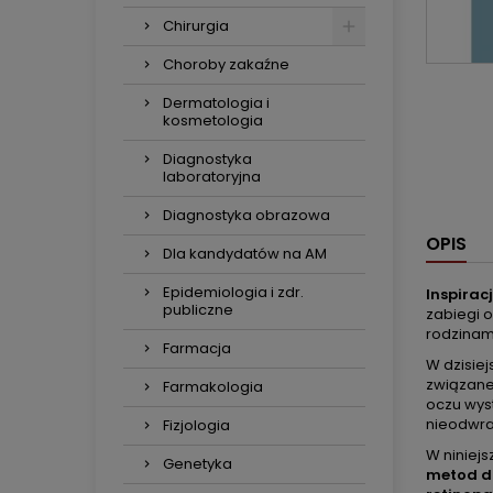
Chirurgia
Choroby zakaźne
Dermatologia i
kosmetologia
Diagnostyka
laboratoryjna
Diagnostyka obrazowa
OPIS
Dla kandydatów na AM
Epidemiologia i zdr.
Inspirac
publiczne
zabiegi 
rodzinami
Farmacja
W dzisie
związane
Farmakologia
oczu wys
nieodwrac
Fizjologia
W niniejs
Genetyka
metod d