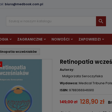
il:
biuro@medbook.com.pl
odaj do listy życzeń
twórz listę życzeń
aloguj się

Utwórz nową listę
sisz być zalogowany by zapisać produkty na swojej liście życzeń.
zwa listy życzeń
OGIA
ZAGRANICZNE
NOWOŚCI
ZAPOWIEDZI
Anuluj
Zaloguj si
tinopatia wcześniaków
Anuluj
Utwórz listę życze
Retinopatia wcze
a
Autorzy:
Małgorzata Seroczyńska
Wydawca:
Medical Tribune Pol
ISBN:
9788366946910
128,90 zł
149,00 zł
B