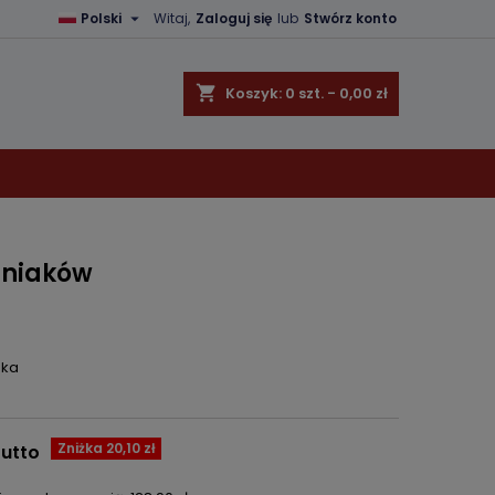

Polski
Witaj,
Zaloguj się
lub
Stwórz konto
×
×
×
shopping_cart
Koszyk:
0
szt. - 0,00 zł
ę
ń
śniaków
ska
Zniżka 20,10 zł
rutto