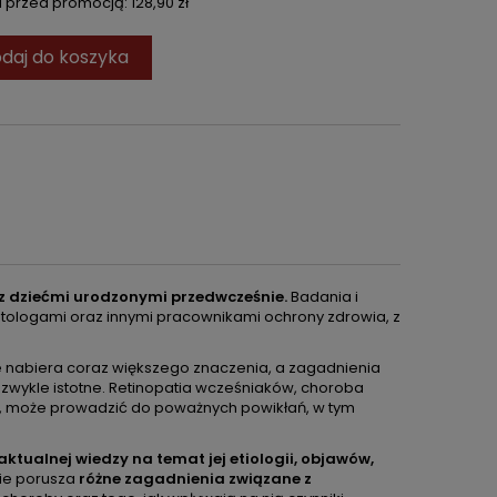
ni przed promocją:
128,90 zł
daj do koszyka
y z dziećmi urodzonymi przedwcześnie.
Badania i
atologami oraz innymi pracownikami ochrony zdrowia, z
nabiera coraz większego znaczenia, a zagadnienia
ezwykle istotne. Retinopatia wcześniaków, choroba
j, może prowadzić do poważnych powikłań, w tym
ktualnej wiedzy na temat jej etiologii, objawów,
e porusza
różne zagadnienia związane z