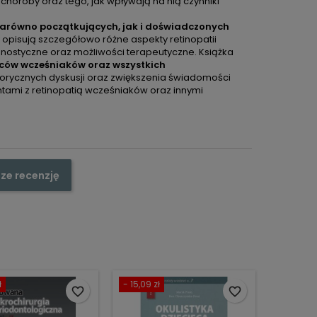
horoby oraz tego, jak wpływają na nią czynniki
arówno początkujących, jak i doświadczonych
 opisują szczegółowo różne aspekty retinopatii
nostyczne oraz możliwości terapeutyczne. Książka
iców wcześniaków oraz wszystkich
torycznych dyskusji oraz zwiększenia świadomości
entami z retinopatią wcześniaków oraz innymi
ze recenzję
ł
- 15,09 zł
favorite_border
favorite_border