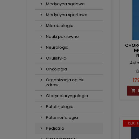
Medycyna sądowa
Medycyna sportowa
Mikrobiologia
Nauki pokrewne
CHORO
Neurologia
M
Okulistyka
Auto
Onkologia
Ce
17
Organizacja opieki
zdrow.

Otorynolaryngologia
Patofizjologia
Patomorfologia
- 12,10 z
Pediatria