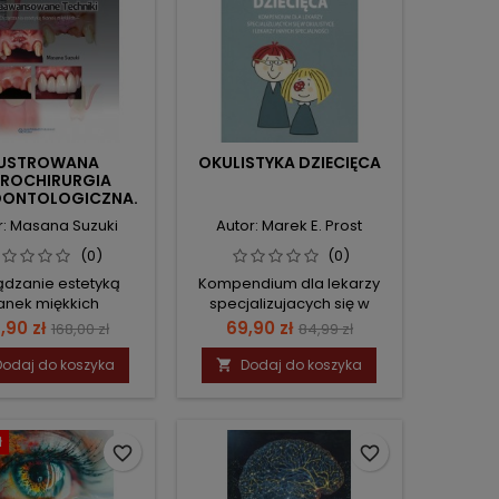
LUSTROWANA
OKULISTYKA DZIECIĘCA
KROCHIRURGIA
DONTOLOGICZNA.
AWANSOWANE
r: Masana Suzuki
Autor: Marek E. Prost
TECHNIKI.
(0)
(0)
ądzanie estetyką
Kompendium dla lekarzy
anek miękkich
specjalizujacych się w
okulistyce i lekarzy innych
na
Cena
Cena
Cena
,90 zł
69,90 zł
168,00 zł
84,99 zł
specjalności
podstawowa
podstawowa
Dodaj do koszyka
Dodaj do koszyka

ł
favorite_border
favorite_border