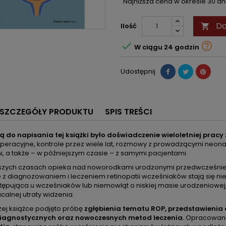
Najniższa cena w okresie 30 d
Do
Ilość



W ciągu 24 godzin
Udostępnij
SZCZEGÓŁY PRODUKTU
SPIS TREŚCI
ją do napisania tej książki było doświadczenie wieloletniej prac
operacyjne, kontrole przez wiele lat, rozmowy z prowadzącymi neon
, a także – w późniejszym czasie – z samymi pacjentami.
jszych czasach opieka nad noworodkami urodzonymi przedwcześnie 
 z diagnozowaniem i leczeniem retinopatii wcześniaków stają się ni
tępująca u wcześniaków lub niemowląt o niskiej masie urodzeniowe
alnej utraty widzenia.
zej książce podjęto próbę
zgłębienia tematu ROP, przedstawienia a
iagnostycznych oraz nowoczesnych metod leczenia.
Opracowani