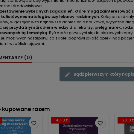
tią
, stanowiąc próbę wyjaśnienia mechanizmów leżących u podłoża c
yczne i środowiskowe.
zestawienie wybranych zagadnień, które mogą zainteresować z
okulistów, neonatologów czy lekarzy rodzinnych.
Kolejne rozdziały
ków, włączając w to najnowsze doniesienia naukowe, wytyczne diag
ć się
przydatnym źródłem wiedzy dla lekarzy, pielęgniarek, rodz
esowanych tą tematyką
. Być może przyczyni się do ciekawych mery
 jej możliwych następstw, co z kolei poprawi jakość opieki nad pacj
iami współistniejącymi.
ENTARZE (0)
Bądź pierwszym który napis
o kupowane razem
ł
- 40,10 zł
- 28,10 z
favorite_border
favorite_border