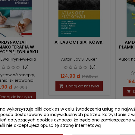
ORDYNACJA I
ATLAS OCT SIATKÓWKI
AMD
MAKOTERAPIA W
PLAMKI
CE PIELĘGNIARKI I
POŁOŻNEJ
: Ewa Hryniewiecka
Autor: Jay S. Duker
Autor: 
(0)
(0)
ystawiać recepty,
Cena
Cena
124,90 zł
149,00 zł
enia, skierowania
Ce
194
podstawowa
ena
Cena
Dodaj do koszyka
,90 zł

84,00 zł

podstawowa
Dodaj do koszyka
ryna wykorzystuje pliki cookies w celu świadczenia usług na najw
sposób dostosowany do indywidualnych potrzeb. Korzystanie z w
ień dotyczących cookies oznacza, że będą one zamieszczane w
li nie akceptujesz opuść tę stronę internetową.