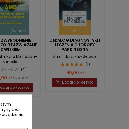
 ZWYRODNIENIE
DEKALOG DIAGNOSTYKI I
 ŻÓŁTEJ ZWIĄZANE
LECZENIA CHOROBY
Z WIEKIEM
PARKINSONA
Katarzyna Michalska-
Autor: Jarosław Sławek
Małecka
(1)
(0)
Cena
69,00 zł
na
Cena
,90 zł
229,00 zł
Dodaj do koszyka

podstawowa
Dodaj do koszyka
yższym
itryny bez
 urządzeniu