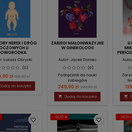
BY NEREK I DRÓG
ZABIEGI MAŁOINWAZYJNE
I
OCZOWYCH U
W GINEKOLOGII
MI
NOWORODKA
PERIO
ZA
r: Łukasz Obrycki
Autor: Jacek Doniec
Auto
(0)
(0)
Podręcznik do nauki
Zarz
na
Cena
9,90 zł
199,00 zł
zabiegów
tk
podstawowa
laparoskopowych,
Dodaj do koszyka
Cena
Cena
Ce
249,90 zł
139
290,00 zł
histeroskopowych i operacji
podstawowa
robotowych
Dodaj do koszyka


ł
- 24,10 zł
- 34,10 z
favorite_border
favorite_border