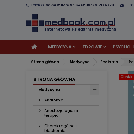
Telefon:
58 3415438; 58 3406065; 512176773
E-ma
D
U
Z
add_circle_outline
Mu
Na
MEDYCYNA
ZDROWIE
PSYCHOL
Strona główna
Medycyna
Pediatria
Re
Obniżk
STRONA GŁÓWNA
Medycyna
Anatomia
Anestezjologia i int.
terapia
Chemia ogólna i
biochemia