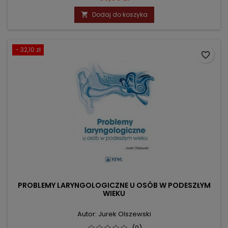
Dodaj do koszyka

- 32,10 zł
favorite_border
PROBLEMY LARYNGOLOGICZNE U OSÓB W PODESZŁYM
WIEKU
Autor: Jurek Olszewski
(0)