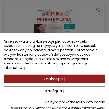
favorite_border
Niniejsza witryna wykorzystuje pliki cookies w celu
świadczenia usług na najwyższym poziomie i w sposób
dostosowany do indywidualnych potrzeb. Korzystanie z
witryny bez zmiany ustawień dotyczących cookies
oznacza, że będą one zamieszczane w urządzeniu
końcowym. Jeśli nie akceptujesz opuść tę stronę
internetową.
KLINIKA PEDIATRYCZNA NR 2021/2 - PEDIATRIA OGÓLNA
Zaakceptuj
Autor:
Konfiguruj
(0)
Cena
29,00 zł
Polityka prywatności i plików cookie
Oświadczenie o plikach cookie zostało ostatnio zaktualizowane:
Dodaj do koszyka
