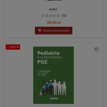
Autor:
(0)
Cena
39,00 zł
Dodaj do koszyka

- 41,10 zł
favorite_border