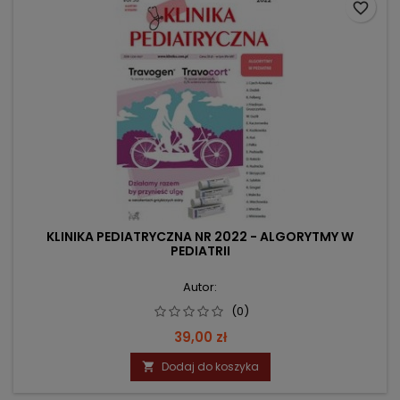
favorite_border
KLINIKA PEDIATRYCZNA NR 2022 - ALGORYTMY W
PEDIATRII
Autor:
(0)
Cena
39,00 zł
Dodaj do koszyka
