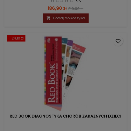
Cena
Cena
186,90 zł
219,00 zł
podstawowa
Dodaj do koszyka

- 24,10 zł
favorite_border
RED BOOK DIAGNOSTYKA CHORÓB ZAKAŹNYCH DZIECI