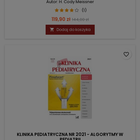
Autor: H. Cody Meissner
(1)
Cena
Cena
119,90 zł
144,00 zł
podstawowa
Dodaj do koszyka

favorite_border
KLINIKA PEDIATRYCZNA NR 2021 - ALGORYTMY W
PEDIATRII