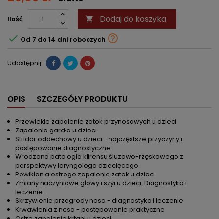
Dodaj do koszyka
Ilość



Od 7 do 14 dni roboczych
Udostępnij
OPIS
SZCZEGÓŁY PRODUKTU
Przewlekłe zapalenie zatok przynosowych u dzieci
Zapalenia gardła u dzieci
Stridor oddechowy u dzieci - najczęstsze przyczyny i
postępowanie diagnostyczne
Wrodzona patologia klirensu śluzowo-rzęskowego z
perspektywy laryngologa dziecięcego
Powikłania ostrego zapalenia zatok u dzieci
Zmiany naczyniowe głowy i szyi u dzieci. Diagnostyka i
leczenie.
Skrzywienie przegrody nosa - diagnostyka i leczenie
Krwawienia z nosa - postępowanie praktyczne
Ostre zapalenie krtani u dzieci