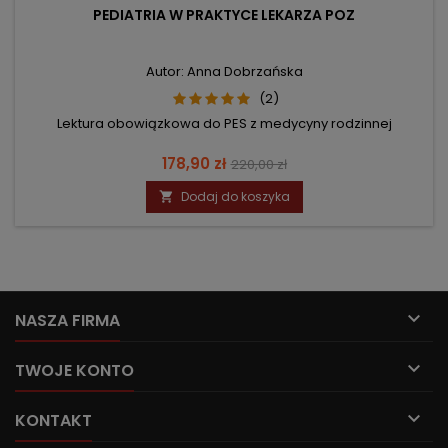
PEDIATRIA W PRAKTYCE LEKARZA POZ
Autor: Anna Dobrzańska
(2)
Lektura obowiązkowa do PES z medycyny rodzinnej
Cena
Cena
178,90 zł
220,00 zł
podstawowa
Dodaj do koszyka


NASZA FIRMA

TWOJE KONTO

KONTAKT