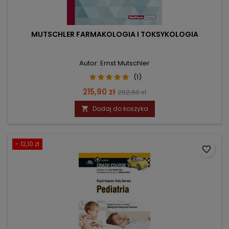
MUTSCHLER FARMAKOLOGIA I TOKSYKOLOGIA
Autor: Ernst Mutschler
(1)
Cena
Cena
215,90 zł
282,60 zł
podstawowa
Dodaj do koszyka

- 12,10 zł
favorite_border