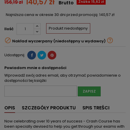
140,57 zł
156,19 zł
Zniżka 15,62 zł
Brutto
Najniższa cena w okresie 30 dni przed promocją:
140,57 zł
Produkt niedostępny
Ilość


Nakład wyczerpany (niedostępny u wydawcy)
Udostępnij
Powiadom mnie o dostępności
Wprowadź swój adres email, aby otrzymać powiadomienie o
dostępności tej książki
ZAPISZ
OPIS
SZCZEGÓŁY PRODUKTU
SPIS TREŚCI
Now celebrating over 10 years of success - Crash Course has
been specially devised to help you get through your exams with