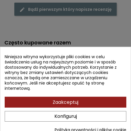
Bądź pierwszym który napisze recenzję
Często kupowane razem
- 35,10 zł
favorite_border
Niniejsza witryna wykorzystuje pliki cookies w celu
świadczenia usług na najwyższym poziomie i w sposób
dostosowany do indywidualnych potrzeb. Korzystanie z
witryny bez zmiany ustawień dotyczących cookies
oznacza, że będą one zamieszczane w urządzeniu
końcowym. Jeśli nie akceptujesz opuść tę stronę
internetową.
Zaakceptuj
Konfiguruj
Polityka prywatności i plików cookie