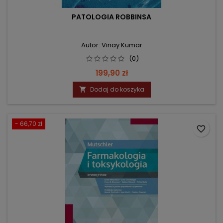
PATOLOGIA ROBBINSA
Autor: Vinay Kumar
(0)
Cena
199,90 zł
Dodaj do koszyka

- 66,70 zł
favorite_border