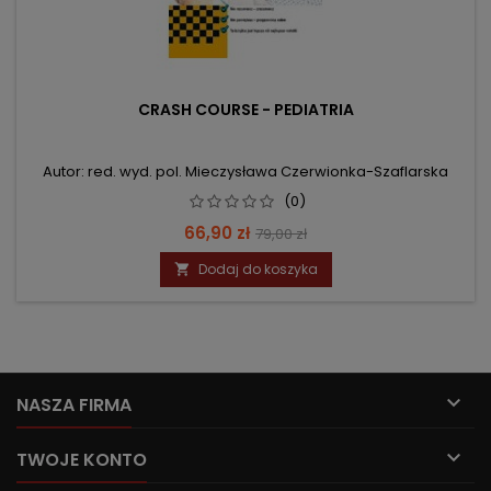
CRASH COURSE - PEDIATRIA
Autor: red. wyd. pol. Mieczysława Czerwionka-Szaflarska
(0)
Cena
Cena
66,90 zł
79,00 zł
podstawowa
Dodaj do koszyka


NASZA FIRMA

TWOJE KONTO