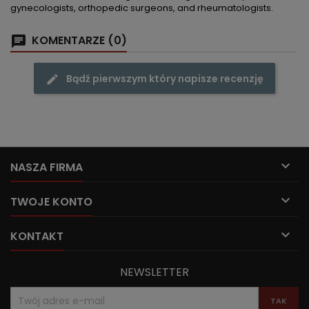
gynecologists, orthopedic surgeons, and rheumatologists.
KOMENTARZE (0)
Bądź pierwszym który napisze recenzję

NASZA FIRMA

TWOJE KONTO

KONTAKT
NEWSLETTER