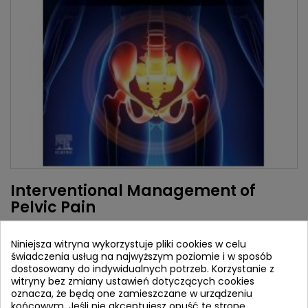
Interventional Management of
Pelvic Pain
Autorzy:
Niniejsza witryna wykorzystuje pliki cookies w celu
Alaa Abd-Elsayed
świadczenia usług na najwyższym poziomie i w sposób
Wydawca:
Elsevier
dostosowany do indywidualnych potrzeb. Korzystanie z
witryny bez zmiany ustawień dotyczących cookies
ISBN:
9780443121050
oznacza, że będą one zamieszczane w urządzeniu
końcowym. Jeśli nie akceptujesz opuść tę stronę