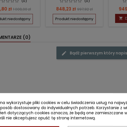
(0)
(0)
na
Cena
Cena
Cena
Ce
,80 zł
848,23 zł
949
1 008,00 zł
997,92 zł
podstawowa
podstawowa
D
dukt niedostępny
Produkt niedostępny

ENTARZE (0)
Bądź pierwszym który napis
ryna wykorzystuje pliki cookies w celu świadczenia usług na najw
sposób dostosowany do indywidualnych potrzeb. Korzystanie z w
ień dotyczących cookies oznacza, że będą one zamieszczane w
li nie akceptujesz opuść tę stronę internetową.