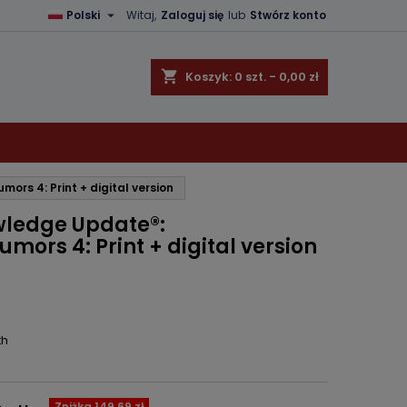

Polski
Witaj,
Zaloguj się
lub
Stwórz konto
×
×
×
shopping_cart
Koszyk:
0
szt. - 0,00 zł
ę
rs 4: Print + digital version
ń
ledge Update®:
mors 4: Print + digital version
th
Zniżka 149,69 zł