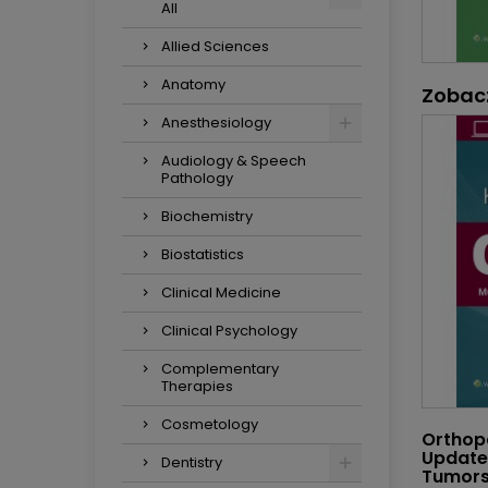
All
Allied Sciences
Anatomy
Zobac
Anesthesiology
Audiology & Speech
Pathology
Biochemistry
Biostatistics
Clinical Medicine
Clinical Psychology
Complementary
Therapies
Cosmetology
Orthop
Update
Dentistry
Tumors 