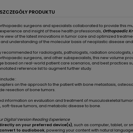
SZCZEGÓŁY PRODUKTU
rthopaedic surgeons and specialists collaborated to provide this mul
experience and insight of these health professionals,
Orthopaedic Kn
re view of the latest innovations in tumor care and optimized treatment
and understanding of the molecular basis of neoplastic disease and
y recommended for radiologists, pathologists, radiation oncologists, 
orthopaedic surgeons, and other subspecialists, this new volume prov
 based on real-world patient care scenarios, and best practices sup
notated reference list to augment further study.
include::
apters on the approach to the patient with bone metastasis, osteosa
de resection of bone tumors.
d information on evaluation and treatment of musculoskeletal tumo
, soft-tissue tumors, and metabolic disease to bone.
ur Digital Version Reading Experience
irectly on your preferred device(s)
, such as computer, tablet, or
 convert to audiobook
, powering your content with natural languag