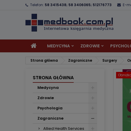
Telefon:
58 3415438; 58 3406065; 512176773
E-ma
D
U
Z
add_circle_outline
Mu
Na
MEDYCYNA
ZDROWIE
PSYCHOL
Strona główna
Zagraniczne
Surgery
O
Obniżk
STRONA GŁÓWNA
Medycyna
Zdrowie
Psychologia
Zagraniczne
Allied Health Services