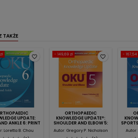
 TAKŻE
zł
- 149,69 zł
- 167,54 
favorite_border
favorite_border
RTHOPAEDIC
ORTHOPAEDIC
O
LEDGE UPDATE:
KNOWLEDGE UPDATE®:
KNOW
ND ANKLE 6: PRINT
SHOULDER AND ELBOW 5:
SPORTS
IGITAL VERSION
PRINT + DIGITAL VERSION
+ DIGI
r: Loretta B. Chou
Autor: Gregory P. Nicholson
Autor: