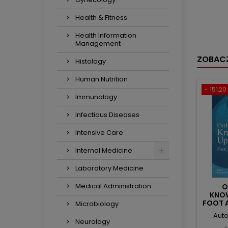
Health & Fitness
Health Information
Management
ZOBACZ
Histology
Human Nutrition
- 151,20 
Immunology
Infectious Diseases
Intensive Care
Internal Medicine
Laboratory Medicine
Medical Administration
O
KNOW
FOOT A
Microbiology
+ D
Auto
Neurology