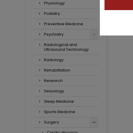
Physiology
Podiatry
Preventive Medicine
Psychiatry
Radiological and
Ultrasound Technology
Radiology
Rehabilitation
Research
Sexuology
Sleep Medicine
Sports Medicine
Surgery
Cardio-thoracic