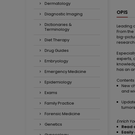
Dermatology
OPIS
Diagnostic Imaging
Dictionaries &
Leading o
Terminology
From the 
big-pictu
Diet Therapy
research 
Drug Guides
Especiall
experts, 
Embryology
knowledge
has an an
Emergency Medicine
Contents 
Epidemiology
New ch
and wi
Exams
Update
Family Practice
tumors
Forensic Medicine
Enrich Yo
Genetics
Read d
Easily
Gynecology