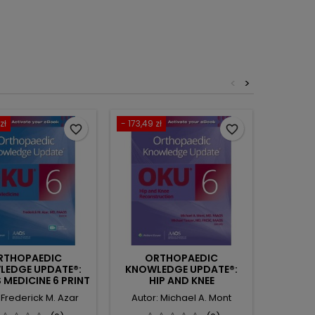
<
>
zł
- 173,49 zł
- 160,73 z
favorite_border
favorite_border
RTHOPAEDIC
ORTHOPAEDIC
OR
LEDGE UPDATE®:
KNOWLEDGE UPDATE®:
KNOWL
 MEDICINE 6 PRINT
HIP AND KNEE
PEDIA
TAL VERSION WITH
RECONSTRUCTION 6
DIG
 Frederick M. Azar
Autor: Michael A. Mont
Autor:
MULTIMEDIA
PRINT + DIGITAL VERSION