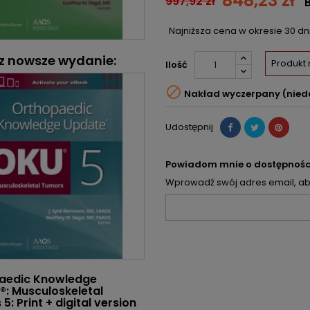
848,23 zł
997,92 zł
Najniższa cena w okresie 30 d
z nowsze wydanie:
Produkt
Ilość

Nakład wyczerpany (nied
Udostępnij
Powiadom mnie o dostępnośc
Wprowadź swój adres email, aby
aedic Knowledge
®: Musculoskeletal
5: Print + digital version