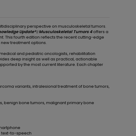
tidisciplinary perspective on musculoskeletal tumors.
owledge Update®:: Musculoskeletal Tumors 4
offers a
. This fourth edition reflects the recent cutting-edge
 new treatment options.
medical and pediatric oncologists, rehabilitation
ides deep insight as well as practical, actionable
ported by the most current literature. Each chapter
rcoma variants, intralesional treatment of bone tumors,
rs, benign bone tumors, malignant primary bone
 smartphone
e text-to-speech