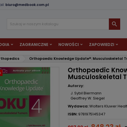
il:
biuro@medbook.com.pl
odaj do listy życzeń
twórz listę życzeń
aloguj się

Utwórz nową listę
sisz być zalogowany by zapisać produkty na swojej liście życzeń.
zwa listy życzeń
OGIA
ZAGRANICZNE
NOWOŚCI
ZAPOWIEDZI
Anuluj
Zaloguj si
rthopedics
Orthopaedic Knowledge Update®: Musculoskeletal Tumo
Anuluj
Utwórz listę życze
Orthopaedic Know
a
Musculoskeletal Tu
Autorzy:
J. Sybil Biermann
Geoffrey W. Siegel
Wydawca:
Wolters Kluwer Heal
ISBN:
9781975145347