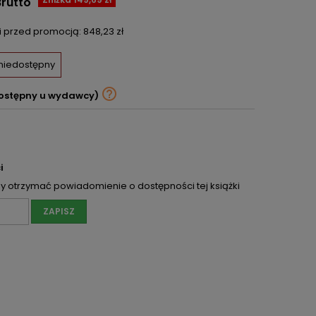
Brutto
ni przed promocją:
848,23 zł
 niedostępny

ostępny u wydawcy)
i
 otrzymać powiadomienie o dostępności tej książki
ZAPISZ