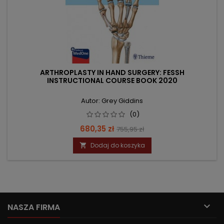
ARTHROPLASTY IN HAND SURGERY: FESSH
INSTRUCTIONAL COURSE BOOK 2020
Autor: Grey Giddins
(0)
Cena
Cena
680,35 zł
755,95 zł
podstawowa
Dodaj do koszyka


NASZA FIRMA