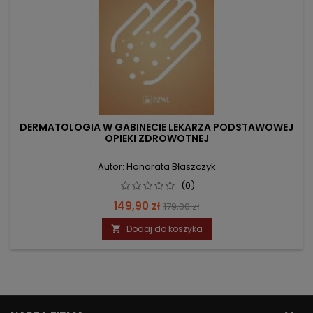
DERMATOLOGIA W GABINECIE LEKARZA PODSTAWOWEJ
OPIEKI ZDROWOTNEJ
Autor: Honorata Błaszczyk
(0)
Cena
Cena
149,90 zł
179,00 zł
podstawowa
Dodaj do koszyka
