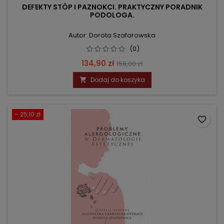
DEFEKTY STÓP I PAZNOKCI. PRAKTYCZNY PORADNIK
PODOLOGA.
Autor: Dorota Szafarowska
(0)
Cena
Cena
134,90 zł
159,00 zł
podstawowa
Dodaj do koszyka

- 25,10 zł
favorite_border