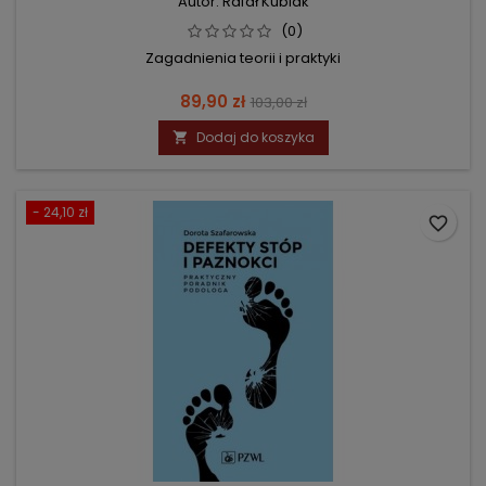
Autor: Rafał Kubiak
(0)
Zagadnienia teorii i praktyki
Cena
Cena
89,90 zł
103,00 zł
podstawowa
Dodaj do koszyka

- 24,10 zł
favorite_border