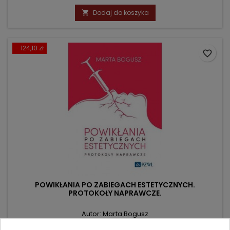
podstawowa
Dodaj do koszyka

- 124,10 zł
favorite_border
POWIKŁANIA PO ZABIEGACH ESTETYCZNYCH.
PROTOKOŁY NAPRAWCZE.
Autor: Marta Bogusz
(0)