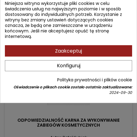
Niniejsza witryna wykorzystuje pliki cookies w celu
Cena
Cena
579,90 zł
704,00 zł
świadczenia usług na najwyższym poziomie i w sposób
dostosowany do indywidualnych potrzeb. Korzystanie z
podstawowa
Dodaj do koszyka

witryny bez zmiany ustawień dotyczących cookies
oznacza, że będą one zamieszczane w urządzeniu
końcowym. Jeśli nie akceptujesz opuść tę stronę
internetową.
- 13,10 zł
favorite_border
Zaakceptuj
Konfiguruj
Polityka prywatności i plików cookie
Oświadczenie o plikach cookie zostało ostatnio zaktualizowane:
2024-09-30
ODPOWIEDZIALNOŚĆ KARNA ZA WYKONYWANIE
ZABIEGÓW KOSMETYCZNYCH