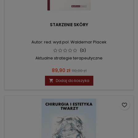
STARZENIE SKÓRY
Autor: red. wyd.pol. Waldemar Placek
(0)
Aktualne strategie terapeutyczne
Cena
Cena
89,90 zł
110,00 zł
podstawowa
Dodaj do koszyka

favorite_border