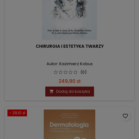
CHIRURGIA I ESTETYKA TWARZY
Autor: Kazimierz Kobus
(0)
Cena
249,90 zł
Dodaj do koszyka

- 29,10 zł
favorite_border