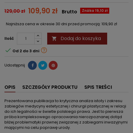
109,90 zł
129,00 zł
Zniżka 19,10 zł
Brutto
Najniższa cena w okresie 30 dni przed promocją:
109,90 zł
Dodaj do koszyka
Ilość



Od 2 do 3 dni
Udostępnij
OPIS
SZCZEGÓŁY PRODUKTU
SPIS TREŚCI
Prezentowana publikacja to krytyczna analiza istoty i zakresu
zabiegów medycyny estetycznej i chirurgii plastycznej w relacji
do ich legalności w świetle polskiego prawa. Jest to pierwsza
próba kompleksowego opracowania nierozpoznanej dotąd
bliżej problematyki prawnej związanej z zabiegami inwazyjnymi
mającymi na celu poprawę urody.