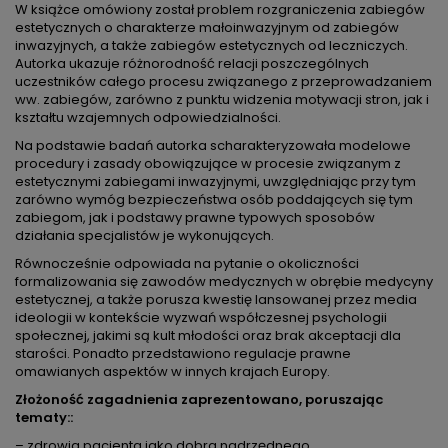
W książce omówiony został problem rozgraniczenia zabiegów
estetycznych o charakterze małoinwazyjnym od zabiegów
inwazyjnych, a także zabiegów estetycznych od leczniczych.
Autorka ukazuje różnorodność relacji poszczególnych
uczestników całego procesu związanego z przeprowadzaniem
ww. zabiegów, zarówno z punktu widzenia motywacji stron, jak i
kształtu wzajemnych odpowiedzialności.
Na podstawie badań autorka scharakteryzowała modelowe
procedury i zasady obowiązujące w procesie związanym z
estetycznymi zabiegami inwazyjnymi, uwzględniając przy tym
zarówno wymóg bezpieczeństwa osób poddających się tym
zabiegom, jak i podstawy prawne typowych sposobów
działania specjalistów je wykonujących.
Równocześnie odpowiada na pytanie o okoliczności
formalizowania się zawodów medycznych w obrębie medycyny
estetycznej, a także porusza kwestię lansowanej przez media
ideologii w kontekście wyzwań współczesnej psychologii
społecznej, jakimi są kult młodości oraz brak akceptacji dla
starości. Ponadto przedstawiono regulacje prawne
omawianych aspektów w innych krajach Europy.
Złożoność zagadnienia zaprezentowano, poruszając
tematy::
– zdrowia pacjenta jako dobra nadrzędnego,