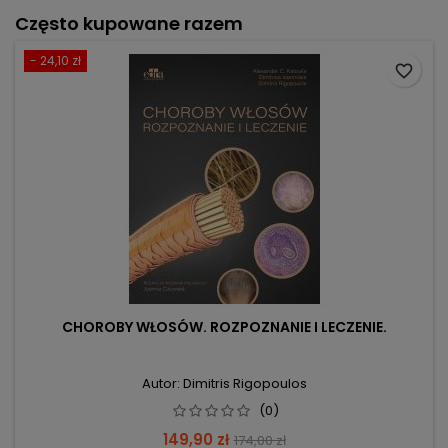
Często kupowane razem
- 24,10 zł
favorite_border
CHOROBY WŁOSÓW. ROZPOZNANIE I LECZENIE.
Autor: Dimitris Rigopoulos
(0)
Cena
Cena
149,90 zł
174,00 zł