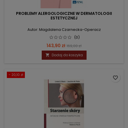
PROBLEMY ALERGOLOGICZNE W DERMATOLOGII
ESTETYCZNEJ
Autor: Magdalena Czarnecka-Operacz
(0)
Cena
Cena
143,90 zł
169,00 zł
podstawowa
Dodaj do koszyka

- 20,10 zł
favorite_border