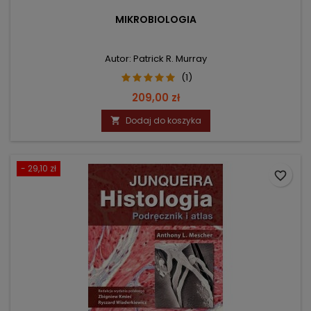
MIKROBIOLOGIA
Autor: Patrick R. Murray
(1)
Cena
209,00 zł
Dodaj do koszyka

- 29,10 zł
favorite_border