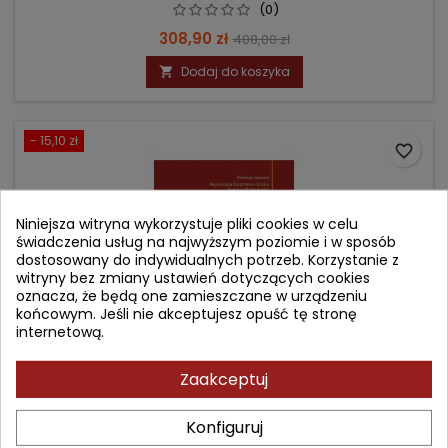
(0)
Cena
Cena
308,90 zł
408,00 zł
podstawowa
Dodaj do koszyka

- 15,10 zł
favorite_border
Niniejsza witryna wykorzystuje pliki cookies w celu
świadczenia usług na najwyższym poziomie i w sposób
dostosowany do indywidualnych potrzeb. Korzystanie z
witryny bez zmiany ustawień dotyczących cookies
oznacza, że będą one zamieszczane w urządzeniu
końcowym. Jeśli nie akceptujesz opuść tę stronę
internetową.
Zaakceptuj
PROGRAMY ZDROWOTNE - SKUTECZNA PROFILAKTYKA
ZACHOROWAŃ
Konfiguruj