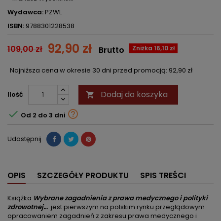
Wydawca:
PZWL
ISBN:
9788301228538
92,90 zł
109,00 zł
Zniżka 16,10 zł
Brutto
Najniższa cena w okresie 30 dni przed promocją:
92,90 zł
Dodaj do koszyka
Ilość



Od 2 do 3 dni
Udostępnij
OPIS
SZCZEGÓŁY PRODUKTU
SPIS TREŚCI
Książka
Wybrane zagadnienia z prawa medycznego i polityki
zdrowotnej…
jest pierwszym na polskim rynku przeglądowym
opracowaniem zagadnień z zakresu prawa medycznego i