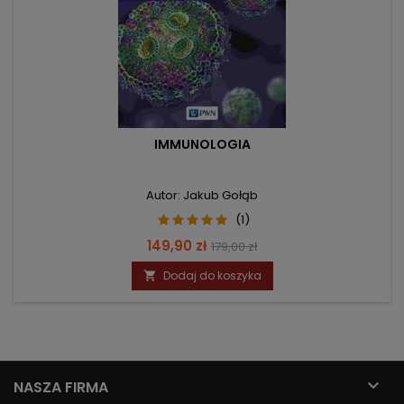
IMMUNOLOGIA
Autor: Jakub Gołąb
(1)
Cena
Cena
149,90 zł
179,00 zł
podstawowa
Dodaj do koszyka


NASZA FIRMA