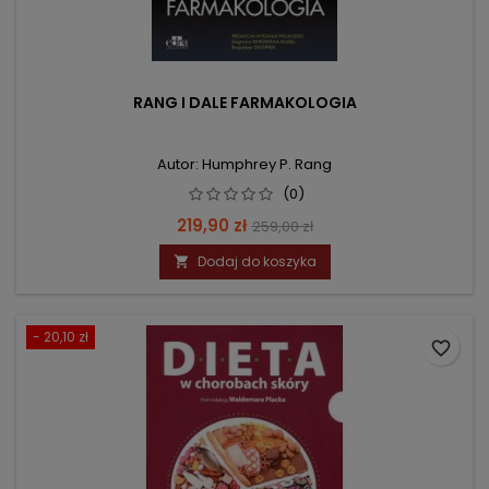
RANG I DALE FARMAKOLOGIA
Autor: Humphrey P. Rang
(0)
Cena
Cena
219,90 zł
259,00 zł
podstawowa
Dodaj do koszyka

- 20,10 zł
favorite_border