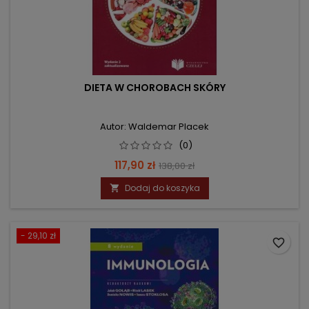
DIETA W CHOROBACH SKÓRY
Autor: Waldemar Placek
(0)
Cena
Cena
117,90 zł
138,00 zł
podstawowa
Dodaj do koszyka

- 29,10 zł
favorite_border