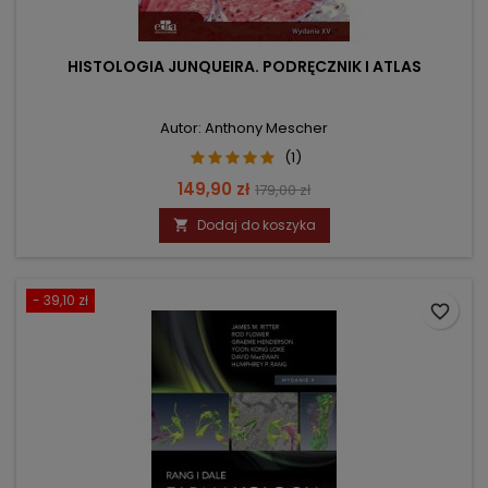
HISTOLOGIA JUNQUEIRA. PODRĘCZNIK I ATLAS
Autor: Anthony Mescher
(1)
Cena
Cena
149,90 zł
179,00 zł
podstawowa
Dodaj do koszyka

- 39,10 zł
favorite_border