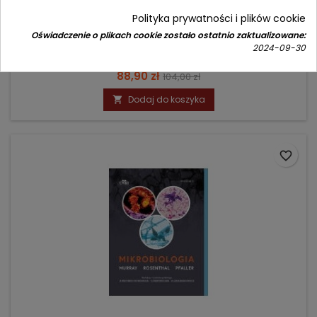
Autor: Agnieszka Dyzmann-Sroka
Polityka prywatności i plików cookie
(0)
Oświadczenie o plikach cookie zostało ostatnio zaktualizowane:
Przykłady dobrych praktyk
2024-09-30
Cena
Cena
88,90 zł
104,00 zł
podstawowa
Dodaj do koszyka

favorite_border