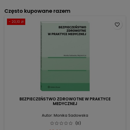
Często kupowane razem
- 20,10 zł
favorite_border
BEZPIECZEŃSTWO ZDROWOTNE W PRAKTYCE
MEDYCZNEJ
Autor: Monika Sadowska
(0)