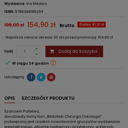
Wydawca:
Via Medica
ISBN:
9788368185294
154,90 zł
196,00 zł
Zniżka 41,10 zł
Brutto
Najniższa cena w okresie 30 dni przed promocją:
154,90 zł
Dodaj do koszyka
Ilość



W ciągu 24 godzin
Udostępnij
OPIS
SZCZEGÓŁY PRODUKTU
Szanowni Państwo,
dwudziesty ósmy tom „Biblioteki Chirurga Onkologa”
poświęcony jest rzadkim nowotworom gruczołów wydzielania
wewnętrznego, głównie nadnerczy i przytarczyc, w których