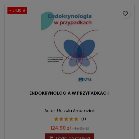
- 24,10 zł
favorite_border
ENDOKRYNOLOGIA W PRZYPADKACH
Autor: Urszula Ambroziak
(1)
Cena
Cena
124,90 zł
149,00 zł
podstawowa
Dodaj do koszyka
