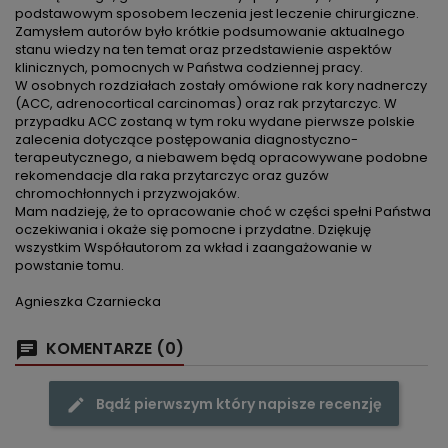
podstawowym sposobem leczenia jest leczenie chirurgiczne.
Zamysłem autorów było krótkie podsumowanie aktualnego
stanu wiedzy na ten temat oraz przedstawienie aspektów
klinicznych, pomocnych w Państwa codziennej pracy.
W osobnych rozdziałach zostały omówione rak kory nadnerczy
(ACC, adrenocortical carcinomas) oraz rak przytarczyc. W
przypadku ACC zostaną w tym roku wydane pierwsze polskie
zalecenia dotyczące postępowania diagnostyczno-
terapeutycznego, a niebawem będą opracowywane podobne
rekomendacje dla raka przytarczyc oraz guzów
chromochłonnych i przyzwojaków.
Mam nadzieję, że to opracowanie choć w części spełni Państwa
oczekiwania i okaże się pomocne i przydatne. Dziękuję
wszystkim Współautorom za wkład i zaangażowanie w
powstanie tomu.
Agnieszka Czarniecka
KOMENTARZE (0)
Bądź pierwszym który napisze recenzję