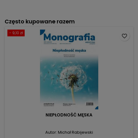
Często kupowane razem
- 9,10 zł
favorite_border
NIEPŁODNOŚĆ MĘSKA
Autor: Michał Rabijewski