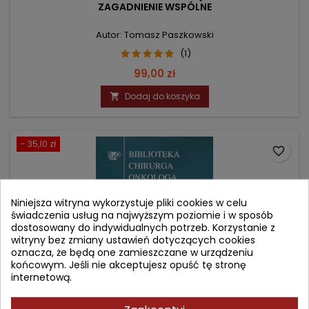
ZAGADNIENIE WSPÓLNE
Autor: Tomasz Paszkowski
(1)
Cena
99,00 zł
Dodaj do koszyka

- 35,10 zł
favorite_border
Niniejsza witryna wykorzystuje pliki cookies w celu
świadczenia usług na najwyższym poziomie i w sposób
dostosowany do indywidualnych potrzeb. Korzystanie z
witryny bez zmiany ustawień dotyczących cookies
oznacza, że będą one zamieszczane w urządzeniu
końcowym. Jeśli nie akceptujesz opuść tę stronę
internetową.