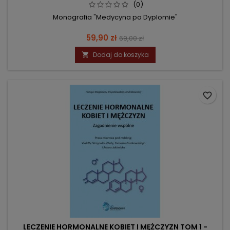
(0)
Monografia "Medycyna po Dyplomie"
Cena
Cena
59,90 zł
69,00 zł
podstawowa
Dodaj do koszyka

favorite_border
LECZENIE HORMONALNE KOBIET I MĘŻCZYZN TOM 1 -