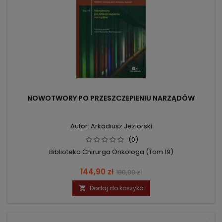
NOWOTWORY PO PRZESZCZEPIENIU NARZĄDÓW
Autor: Arkadiusz Jeziorski
(0)
Biblioteka Chirurga Onkologa (Tom 19)
Cena
Cena
144,90 zł
180,00 zł
podstawowa
Dodaj do koszyka
