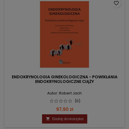
favorite_border
ENDOKRYNOLOGIA GINEKOLOGICZNA - POWIKŁANIA
ENDOKRYNOLOGICZNE CIĄŻY
Autor: Robert Jach
(0)
Cena
97,90 zł
Dodaj do koszyka
