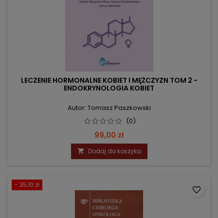
LECZENIE HORMONALNE KOBIET I MĘŻCZYZN TOM 2 -
ENDOKRYNOLOGIA KOBIET
Autor: Tomasz Paszkowski
(0)
Cena
99,00 zł
Dodaj do koszyka

- 35,10 zł
favorite_border