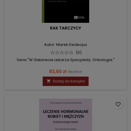
RAK TARCZYCY
Autor: Marek Dedecjus
(0)
Seria "W Gabinecie Lekarza Specjalisty. Onkologia."
Cena
Cena
83,90 zł
99,00 zł
podstawowa
Dodaj do koszyka

favorite_border