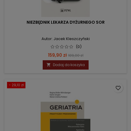
NIEZBĘDNIK LEKARZA DYŻURNEGO SOR
Autor: Jacek Kleszczyński
(0)
Cena
Cena
159,90 zł
189,00 zł
podstawowa
Dodaj do koszyka

- 29,10 zł
favorite_border