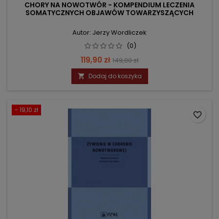
CHORY NA NOWOTWÓR - KOMPENDIUM LECZENIA
SOMATYCZNYCH OBJAWÓW TOWARZYSZĄCYCH
Autor: Jerzy Wordliczek
(0)
Cena
Cena
119,90 zł
149,00 zł
podstawowa
Dodaj do koszyka

- 19,10 zł
favorite_border