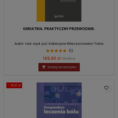
GERIATRIA. PRAKTYCZNY PRZEWODNIK.
Autor: red. wyd. pol. Katarzyna Wieczorowska-Tobis
(1)
Cena
Cena
149,90 zł
179,00 zł
podstawowa
Dodaj do koszyka

- 19,10 zł
favorite_border