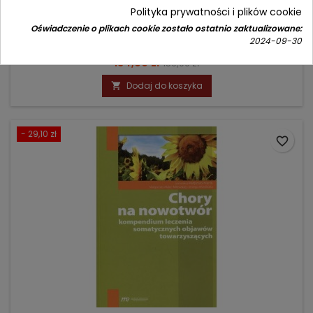
Polityka prywatności i plików cookie
Autor: Krystyna de Walden-Gałuszko
Oświadczenie o plikach cookie zostało ostatnio zaktualizowane:
2024-09-30
(0)
Cena
Cena
134,90 zł
159,00 zł
podstawowa
Dodaj do koszyka

- 29,10 zł
favorite_border