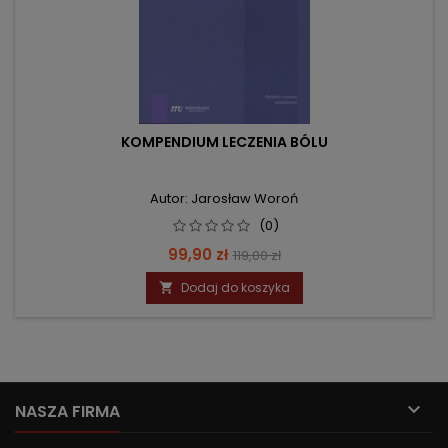
KOMPENDIUM LECZENIA BÓLU
Autor: Jarosław Woroń
(0)
Cena
Cena
99,90 zł
119,00 zł
podstawowa
Dodaj do koszyka


NASZA FIRMA