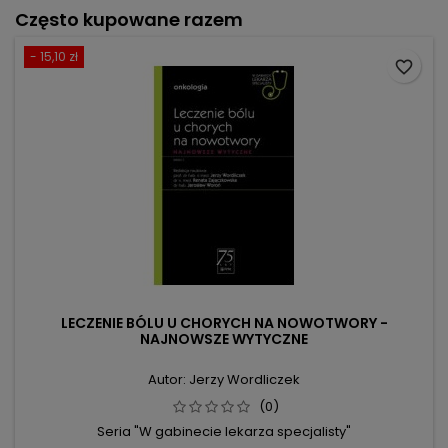
Często kupowane razem
- 15,10 zł
favorite_border
LECZENIE BÓLU U CHORYCH NA NOWOTWORY -
NAJNOWSZE WYTYCZNE
Autor: Jerzy Wordliczek
(0)
Seria "W gabinecie lekarza specjalisty"