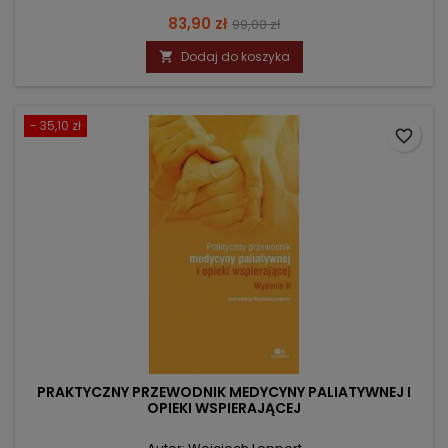
Cena
Cena
83,90 zł
99,00 zł
podstawowa
Dodaj do koszyka

- 35,10 zł
favorite_border
PRAKTYCZNY PRZEWODNIK MEDYCYNY PALIATYWNEJ I
OPIEKI WSPIERAJĄCEJ