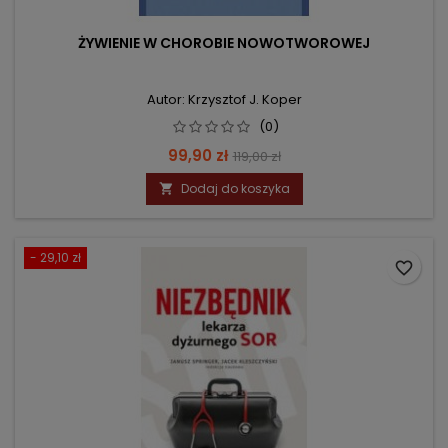
ŻYWIENIE W CHOROBIE NOWOTWOROWEJ
Autor: Krzysztof J. Koper
(0)
Cena
Cena
99,90 zł
119,00 zł
podstawowa
Dodaj do koszyka

- 29,10 zł
favorite_border