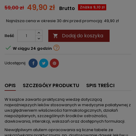
49,90 zł
59,00 zł
Zniżka 9,10 zł
Brutto
Najniższa cena w okresie 30 dni przed promocją:
49,90 zł
Dodaj do koszyka
Ilość



W ciągu 24 godzin
Udostępnij
OPIS
SZCZEGÓŁY PRODUKTU
SPIS TREŚCI
W książce zawarto praktyczną wiedzę dotyczącą
najważniejszych leków stosowanych w medycynie paliatywnej z
uwzględnieniem właściwości farmakologicznych, działań
niepożądanych, szczególnych środków ostrożności,
dawkowania, interakcji, wskazań oraz dostępnych formulacji.
Niewątpliwym atutem opracowania są liczne tabele ze
wskazówkami praktycznymi, np. dostosowanie dawek leków u