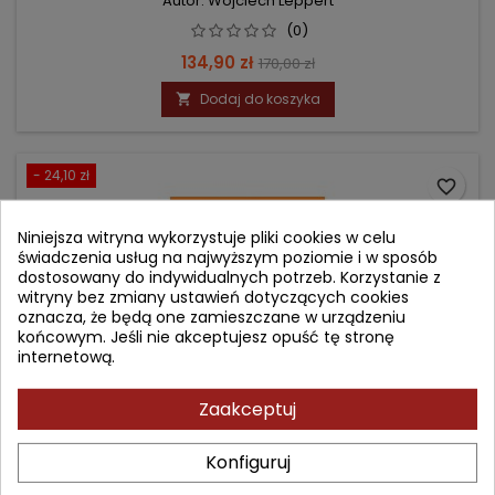
Autor: Wojciech Leppert
(0)
Cena
Cena
134,90 zł
170,00 zł
podstawowa
Dodaj do koszyka

- 24,10 zł
favorite_border
Niniejsza witryna wykorzystuje pliki cookies w celu
świadczenia usług na najwyższym poziomie i w sposób
dostosowany do indywidualnych potrzeb. Korzystanie z
witryny bez zmiany ustawień dotyczących cookies
oznacza, że będą one zamieszczane w urządzeniu
końcowym. Jeśli nie akceptujesz opuść tę stronę
internetową.
Zaakceptuj
Konfiguruj
MEDYCYNA PALIATYWNA