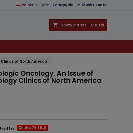

Polski
Witaj,
Zaloguj się
lub
Stwórz konto
×
×
×
shopping_cart
Koszyk:
0
szt. - 0,00 zł
ę
Clinics of North America
ń
logic Oncology, An Issue of
ogy Clinics of North America
Zniżka 76,35 zł
Brutto