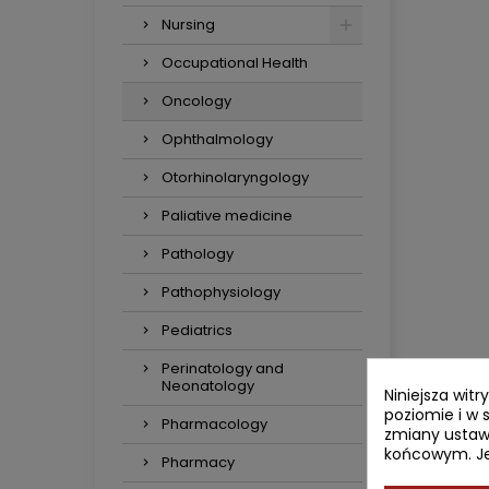
Nursing
Occupational Health
Oncology
Ophthalmology
Otorhinolaryngology
Paliative medicine
Pathology
Pathophysiology
Pediatrics
Perinatology and
Neonatology
Niniejsza wit
poziomie i w 
Pharmacology
zmiany ustaw
końcowym. Jeś
Pharmacy