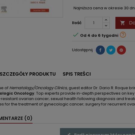
Najniższa cena w okresie 30 d
Do
Ilość



Od 4 do 6 tygodni
Udostępnij
SZCZEGÓŁY PRODUKTU
SPIS TREŚCI
sue of
Hematology/Oncology Clinics
, guest editor Dr. Dario R. Roque br
ologic Oncology
. Top experts provide in-depth perspectives on key
resistant ovarian cancer; sexual health following diagnosis and tre
s for the treatment of gynecologic cancer; surgery for recurrent ov
ENTARZE (0)
Bądź pierwszym który napis