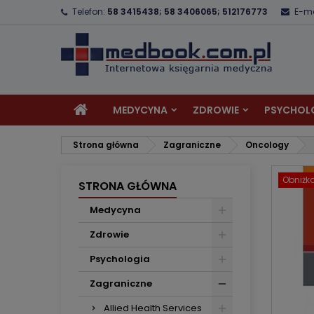
Telefon:
58 3415438; 58 3406065; 512176773
E-ma
D
U
Z
add_circle_outline
Mu
Na
MEDYCYNA
ZDROWIE
PSYCHOL
Strona główna
Zagraniczne
Oncology
Obniżk
STRONA GŁÓWNA
Medycyna
Zdrowie
Psychologia
Zagraniczne
Allied Health Services