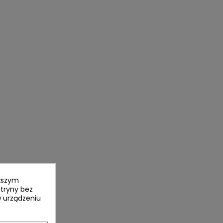
yższym
itryny bez
 urządzeniu