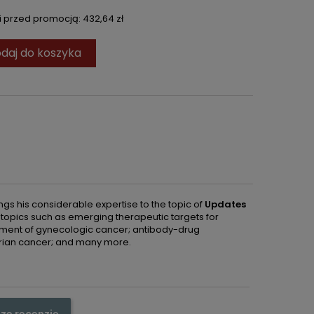
ni przed promocją:
432,64 zł
daj do koszyka
ings his considerable expertise to the topic of
Updates
 topics such as emerging therapeutic targets for
atment of gynecologic cancer; antibody-drug
arian cancer; and many more.
ze recenzję