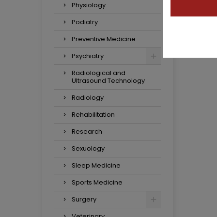
Physiology
Podiatry
Preventive Medicine
Psychiatry
Radiological and
Ultrasound Technology
Radiology
Rehabilitation
Research
Sexuology
Sleep Medicine
Sports Medicine
Surgery
Veterinary