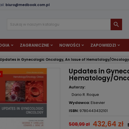
il:
biuro@medbook.com.pl
odaj do listy życzeń
twórz listę życzeń
aloguj się

Utwórz nową listę
sisz być zalogowany by zapisać produkty na swojej liście życzeń.
zwa listy życzeń
OGIA
ZAGRANICZNE
NOWOŚCI
ZAPOWIEDZI
Anuluj
Zaloguj si
Updates in Gynecologic Oncology, An Issue of Hematology/Oncology 
Anuluj
Utwórz listę życze
Updates in Gyneco
a
Hematology/Oncol
Autorzy:
Dario R. Roque
Wydawca:
Elsevier
ISBN:
9780443432101
432,64 zł
508,99 zł