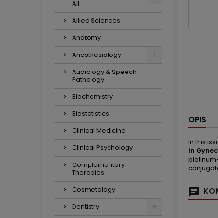
All
Allied Sciences
Anatomy
Anesthesiology
Audiology & Speech
Pathology
Biochemistry
Biostatistics
OPIS
Clinical Medicine
In this is
Clinical Psychology
in Gynec
platinum-
Complementary
conjugate
Therapies
Cosmetology
KOM
Dentistry