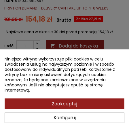
ISBN:
9780323812597
PRINT ON DEMAND - DELIVERY CAN TAKE UP TO 4-6 WEEKS
154,18 zł
181,39 zł
Zniżka 27,21 zł
Brutto
Najniższa cena w okresie 30 dni przed promocją:
154,18 zł
Dodaj do koszyka
Ilość



Od 4 do 6 tygodni
Niniejsza witryna wykorzystuje pliki cookies w celu
świadczenia usług na najwyższym poziomie i w sposób
dostosowany do indywidualnych potrzeb. Korzystanie z
Udostępnij
witryny bez zmiany ustawień dotyczących cookies
oznacza, że będą one zamieszczane w urządzeniu
końcowym. Jeśli nie akceptujesz opuść tę stronę
internetową.
OPIS
SZCZEGÓŁY PRODUKTU
SPIS TREŚCI
Zaakceptuj
Reinforce your understanding of nursing pharmacology and
®
prepare for success on the NCLEX-PN
exam! With chapters
corresponding to the chapters in
Basic Pharmacology for
Konfiguruj
Nurses, 19th Edition,
this study guide provides a variety of
exercises to help you review and practice the LPN/LVN’s role in