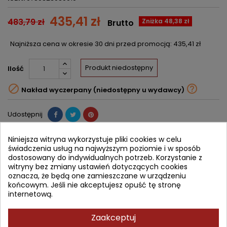
435,41 zł
483,79 zł
Zniżka 48,38 zł
Brutto
Najniższa cena w okresie 30 dni przed promocją:
435,41 zł
Produkt niedostępny
Ilość


Nakład wyczerpany (niedostępny u wydawcy)
Udostępnij
Powiadom mnie o dostępności
Niniejsza witryna wykorzystuje pliki cookies w celu
świadczenia usług na najwyższym poziomie i w sposób
Wprowadź swój adres email, aby otrzymać powiadomienie o
dostosowany do indywidualnych potrzeb. Korzystanie z
dostępności tej książki
witryny bez zmiany ustawień dotyczących cookies
oznacza, że będą one zamieszczane w urządzeniu
ZAPISZ
końcowym. Jeśli nie akceptujesz opuść tę stronę
internetową.
OPIS
SZCZEGÓŁY PRODUKTU
SPIS TREŚCI
Zaakceptuj