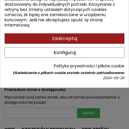
Wydawca:
Mosby
dostosowany do indywidualnych potrzeb. Korzystanie z
witryny bez zmiany ustawień dotyczących cookies
ISBN:
9780323084697
oznacza, że będą one zamieszczane w urządzeniu
końcowym. Jeśli nie akceptujesz opuść tę stronę
140,57 zł
156,19 zł
Zniżka 15,62 zł
internetową.
Brutto
Najniższa cena w okresie 30 dni przed promocją:
140,57 zł
Zaakceptuj
Produkt niedostępny
Ilość
Konfiguruj


Nakład wyczerpany (niedostępny u wydawcy)
Polityka prywatności i plików cookie
Oświadczenie o plikach cookie zostało ostatnio zaktualizowane:
Udostępnij
2024-09-30
Powiadom mnie o dostępności
Wprowadź swój adres email, aby otrzymać powiadomienie o
dostępności tej książki
ZAPISZ