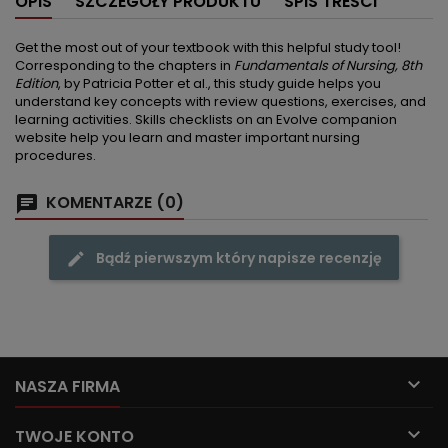
OPIS
SZCZEGÓŁY PRODUKTU
SPIS TREŚCI
Get the most out of your textbook with this helpful study tool!
Corresponding to the chapters in
Fundamentals of Nursing, 8th
Edition
, by Patricia Potter et al., this study guide helps you
understand key concepts with review questions, exercises, and
learning activities. Skills checklists on an Evolve companion
website help you learn and master important nursing
procedures.
KOMENTARZE (0)
Bądź pierwszym który napisze recenzję

NASZA FIRMA

TWOJE KONTO