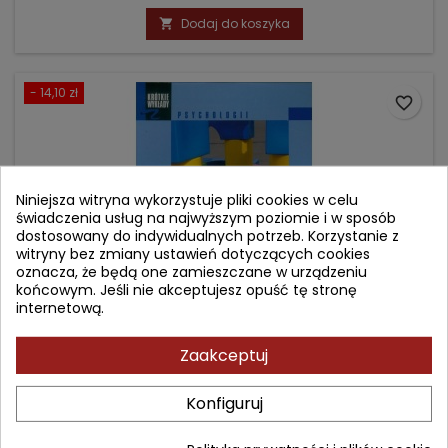
podstawowa
Dodaj do koszyka

- 14,10 zł
favorite_border
Niniejsza witryna wykorzystuje pliki cookies w celu
świadczenia usług na najwyższym poziomie i w sposób
dostosowany do indywidualnych potrzeb. Korzystanie z
witryny bez zmiany ustawień dotyczących cookies
oznacza, że będą one zamieszczane w urządzeniu
końcowym. Jeśli nie akceptujesz opuść tę stronę
internetową.
Zaakceptuj
SKALA INTELIGENCJI WECHSLERA DLA DZIECI (WISC-R) W
PRAKTYCE PSYCHOLOGICZNEJ
Konfiguruj
Autor: Grażyna Krasowicz-Kupis
(0)