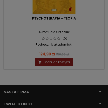
PSYCHOTERAPIA - TEORIA
Autor: Lidia Grzesiuk
(0)
Podręcznik akademicki
Cena
Cena
124,90 zł
150,00 zł
podstawowa
Dodaj do koszyka


NASZA FIRMA

TWOJE KONTO