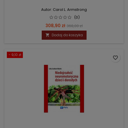
Autor: Carol L. Armstrong
(0)
Cena
Cena
308,90 zł
368,00 zł
podstawowa
Dodaj do koszyka

- 9,10 zł
favorite_border