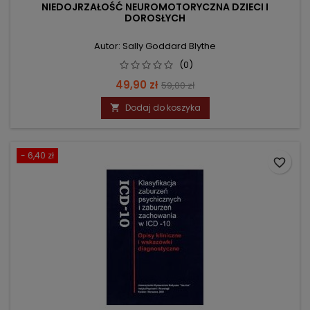
NIEDOJRZAŁOŚĆ NEUROMOTORYCZNA DZIECI I
DOROSŁYCH
Autor: Sally Goddard Blythe
(0)
Cena
Cena
49,90 zł
59,00 zł
podstawowa
Dodaj do koszyka

- 6,40 zł
favorite_border