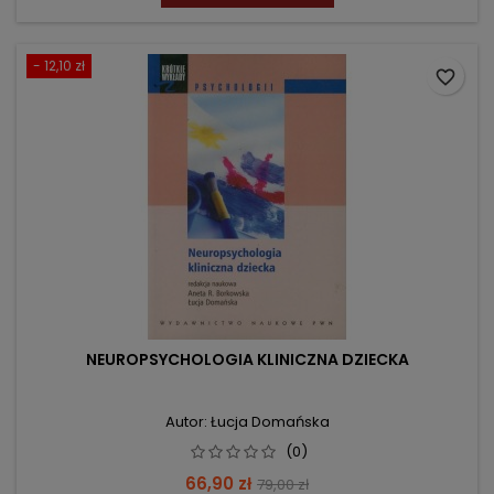
- 12,10 zł
favorite_border
NEUROPSYCHOLOGIA KLINICZNA DZIECKA
Autor: Łucja Domańska
(0)
Cena
Cena
66,90 zł
79,00 zł