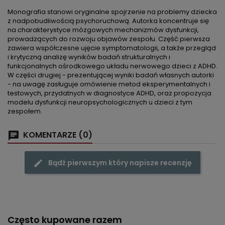
Monografia stanowi oryginalne spojrzenie na problemy dziecka
z nadpobudliwością psychoruchową. Autorka koncentruje się
na charakterystyce mózgowych mechanizmów dysfunkcji,
prowadzących do rozwoju objawów zespołu. Część pierwsza
zawiera współczesne ujęcie symptomatologii, a także przegląd
i krytyczną analizę wyników badań strukturalnych i
funkcjonalnych ośrodkowego układu nerwowego dzieci z ADHD.
W części drugiej - prezentującej wyniki badań własnych autorki
- na uwagę zasługuje omówienie metod eksperymentalnych i
testowych, przydatnych w diagnostyce ADHD, oraz propozycja
modelu dysfunkcji neuropsychologicznych u dzieci z tym
zespołem.
KOMENTARZE (0)
Bądź pierwszym który napisze recenzję
Często kupowane razem