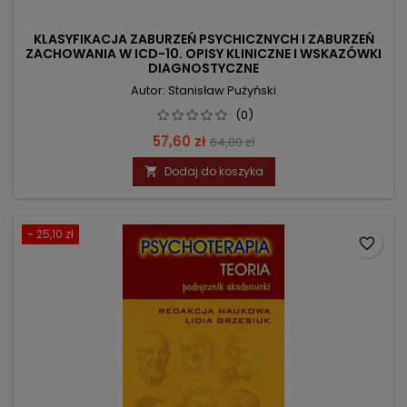
KLASYFIKACJA ZABURZEŃ PSYCHICZNYCH I ZABURZEŃ
ZACHOWANIA W ICD-10. OPISY KLINICZNE I WSKAZÓWKI
DIAGNOSTYCZNE
Autor: Stanisław Pużyński
(0)
Cena
Cena
57,60 zł
64,00 zł
podstawowa
Dodaj do koszyka

- 25,10 zł
favorite_border